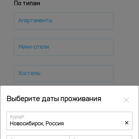
По типам
Апартаменты
Мини-отели
Хостелы
×
Выберите даты проживания
Бутик-отели
Курорт:
×
Недорого