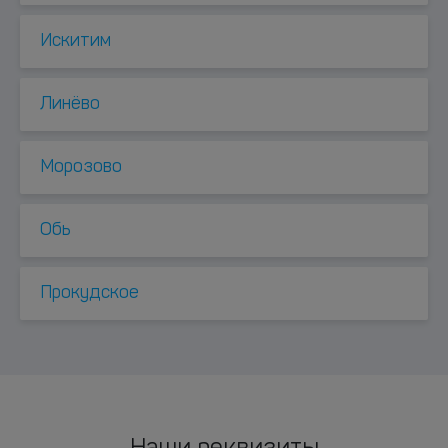
Искитим
Линёво
Морозово
Обь
Прокудское