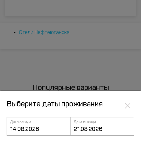
Отели Нефтеюганска
Популярные варианты
размещений
×
Выберите даты проживания
По типам
Дата заезда
Дата выезда
Апартаменты