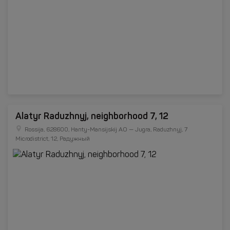
Alatyr Raduzhnyj, neighborhood 7, 12
Rossija, 628600, Hanty-Mansijskij AO — Jugra, Raduzhnyj, 7
Microdistrict, 12, Радужный