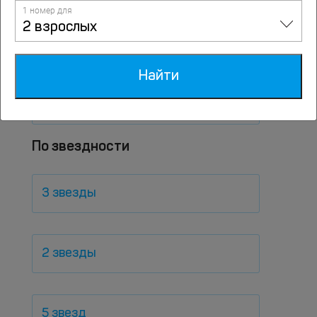
1 номер для
2 взрослых
Мини-отели
Найти
Недорого
По звездности
3 звезды
2 звезды
5 звезд