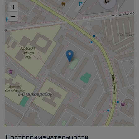
+
−
Достопримечательности