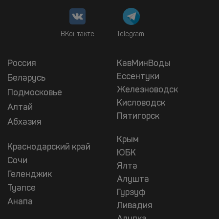
ВКонтакте
Telegram
Россия
КавМинВоды
Ессентуки
Беларусь
Железноводск
Подмосковье
Кисловодск
Алтай
Пятигорск
Абхазия
Крым
Краснодарский край
ЮБК
Сочи
Ялта
Геленджик
Алушта
Туапсе
Гурзуф
Анапа
Ливадия