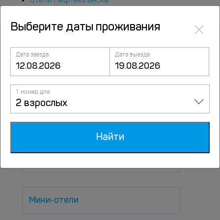
Отели Нефтеюганска
×
Выберите даты проживания
Дата заезда
Дата выезда
Популярные варианты
1 номер для
размещений
2 взрослых
По типам
Найти
Апартаменты
Мини-отели