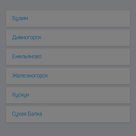
Бузим
Дивногорск
Емельяново
Железногорск
Куcкун
Сухая Балка