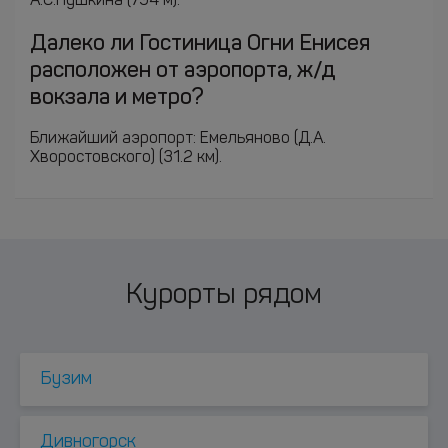
А.С.Пушкина (794 м).
Далеко ли Гостиница Огни Енисея
расположен от аэропорта, ж/д
вокзала и метро?
Ближайший аэропорт: Емельяново (Д.А.
Хворостовского) (31.2 км).
Курорты рядом
Бузим
Дивногорск