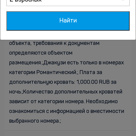
2 взрослых
паспорт или водительское удостоверение.
Для квартир, апартаментов и иных объектов,
Найти
где заселение или заключение договора
осуществляется по правилам конкретного
объекта, требования к документам
определяются объектом
размещения.;Джакузи есть только в номерах
категории Романтический.; Плата за
дополнительную кровать: 1,000.00 RUB за
ночь.;Количество дополнительных кроватей
зависит от категории номера. Необходимо
ознакомиться с информацией о вместимости
выбранного номера.;