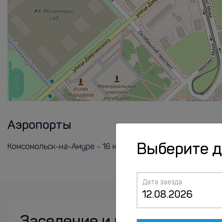
Аэропорты
Выберите 
Комсомольск-на-Амуре - 16 км
Дата заезда