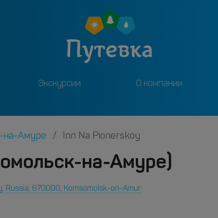
Экскурсии
О компании
а-на-Амуре
Inn Na Pionerskoy
сомольск-на-Амуре)
ay, Russia, 670000, Komsomolsk-on-Amur