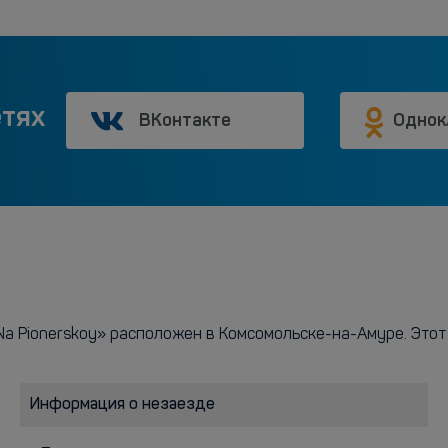
етях
ВКонтакте
Однок
a Pionerskoy» расположен в Комсомольске-на-Амуре. Этот 
Информация о незаезде