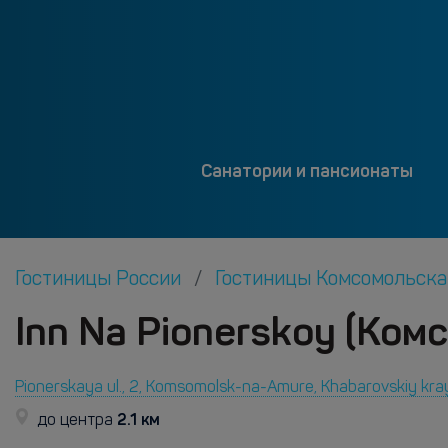
Санатории и пансионаты
Гостиницы России
Гостиницы Комсомольск
Inn Na Pionerskoy (Ком
Pionerskaya ul., 2, Komsomolsk-na-Amure, Khabarovskiy kr
2.1 км
до центра