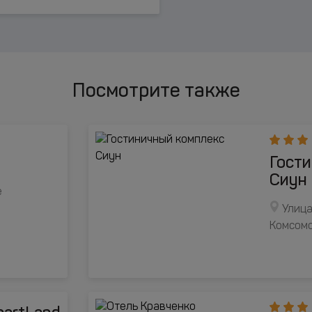
Посмотрите также
Гост
Сиун
е
Улица
Комсом