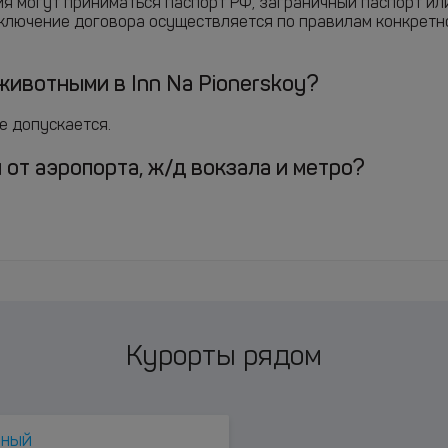
ия могут приниматься паспорт РФ, заграничный паспорт ил
аключение договора осуществляется по правилам конкретн
ивотными в Inn Na Pionerskoy?
е допускается.
 от аэропорта, ж/д вокзала и метро?
Курорты рядом
чный