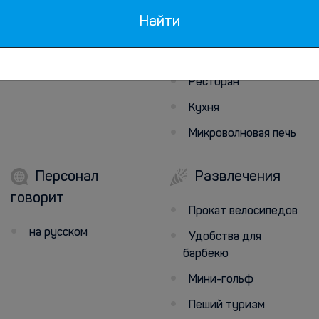
(по запросу)
Найти
Завтрак
Кафе
Ресторан
Кухня
Микроволновая печь
Персонал
Развлечения
говорит
Прокат велосипедов
на русском
Удобства для
барбекю
Мини-гольф
Пеший туризм