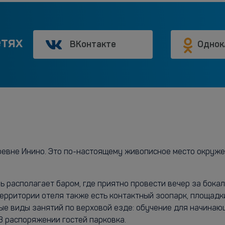
етях
ВКонтакте
Однок
евне Инино. Это по-настоящему живописное место окружен
ь располагает баром, где приятно провести вечер за бок
территории отеля также есть контактный зоопарк, площадки
чные виды занятий по верховой езде: обучение для начина
В распоряжении гостей парковка.