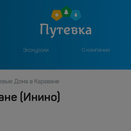
Экскурсии
О компании
евые Дома в Караване
ане (Инино)