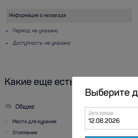
Информация о незаезде
Период: не указано
Доступность: не указано
Какие еще есть удобства?
Выберите 
Общее
В номерах
Дата заезда
Места для курения
Номера для
аллергиков
Отопление