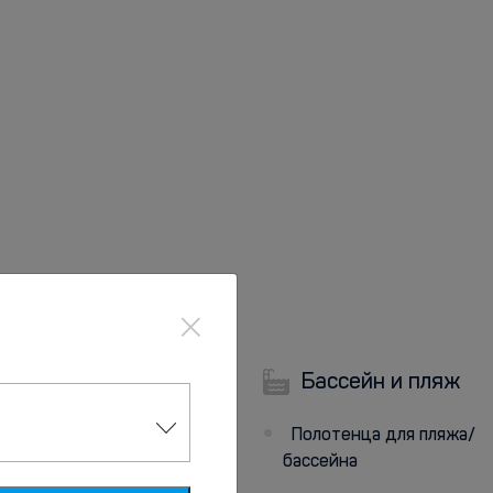
×
Бассейн и пляж
Парковка
Полотенца для пляжа/
Парковка
бассейна