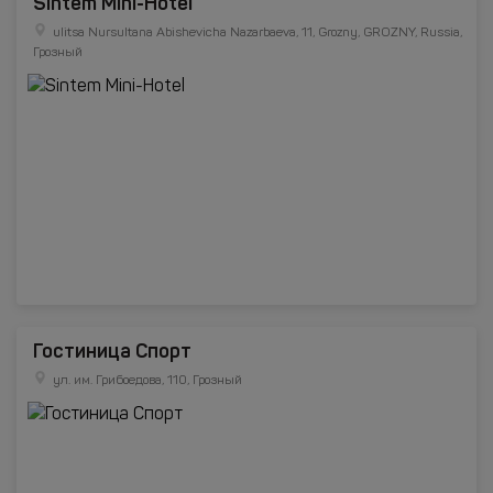
Sintem Mini-Hotel
ulitsa Nursultana Abishevicha Nazarbaeva, 11, Grozny, GROZNY, Russia,
Грозный
Гостиница Спорт
ул. им. Грибоедова, 110, Грозный