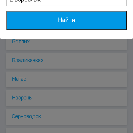
2 взрослых
Аргун
Найти
Армхи
Ботлих
Владикавказ
Магас
Назрань
Серноводск