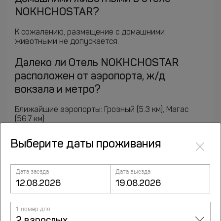
NOKHCHOSTAR?
К сожалению, размещение с домашними
животными не допускается.
Далеко ли Отель NOKHCHOSTAR
расположен от аэропорта, ж/д
вокзала и метро?
Ближайшие аэропорты: Грозный (5.3 км), Магас
(56.7 км).
×
Выберите даты проживания
Дата заезда
Дата выезда
Курорты рядом
1 номер для