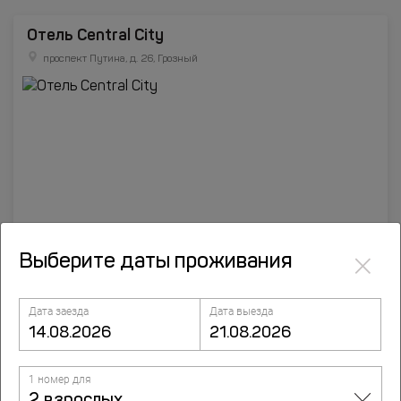
Отель Central City
проспект Путина, д. 26, Грозный
×
Выберите даты проживания
Дата заезда
Дата выезда
Отель Городок
улица Нурсултана Назарбаева, д.122, Грозный
1 номер для