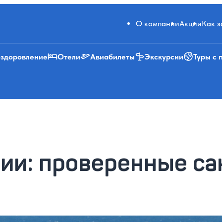
О компании
Акции
Как 
оздоровление
Отели
Авиабилеты
Экскурсии
Туры с 
сии: проверенные с
0