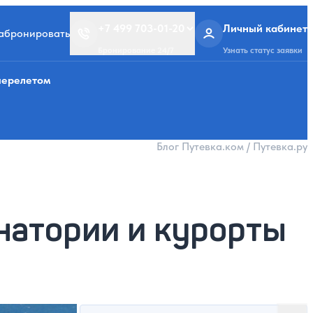
+7 499 703-01-20
Личный кабинет
забронировать
Бронирование 24/7
Узнать статус заявки
перелетом
Блог Путевка.ком / Путевка.ру
анатории и курорты
Поиск в блоге
3.09.2024