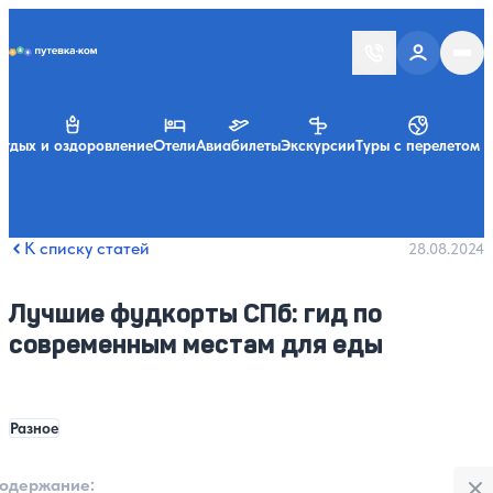
Putevka.com
тдых и оздоровление
Отели
Авиабилеты
Экскурсии
Туры с перелетом
К списку статей
28.08.2024
Лучшие фудкорты СПб: гид по
современным местам для еды
Разное
Закры
одержание:
: