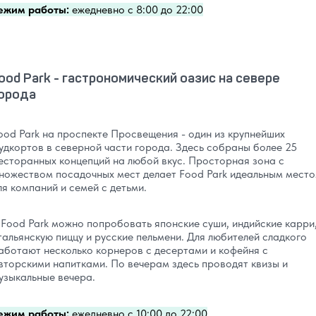
ежим работы:
ежедневно с 8:00 до 22:00
ood Park - гастрономический оазис на севере
орода
ood Park на проспекте Просвещения - один из крупнейших
удкортов в северной части города. Здесь собраны более 25
есторанных концепций на любой вкус. Просторная зона с
ножеством посадочных мест делает Food Park идеальным мест
ля компаний и семей с детьми.
 Food Park можно попробовать японские суши, индийские карри
тальянскую пиццу и русские пельмени. Для любителей сладкого
аботают несколько корнеров с десертами и кофейня с
вторскими напитками. По вечерам здесь проводят квизы и
узыкальные вечера.
ежим работы:
ежедневно с 10:00 до 22:00