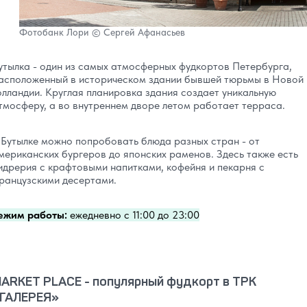
Фотобанк Лори © Сергей Афанасьев
утылка - один из самых атмосферных фудкортов Петербурга,
асположенный в историческом здании бывшей тюрьмы в Новой
олландии. Круглая планировка здания создает уникальную
тмосферу, а во внутреннем дворе летом работает терраса.
 Бутылке можно попробовать блюда разных стран - от
мериканских бургеров до японских раменов. Здесь также есть
идрерия с крафтовыми напитками, кофейня и пекарня с
ранцузскими десертами.
ежим работы:
ежедневно с 11:00 до 23:00
ARKET PLACE - популярный фудкорт в ТРК
‎ГАЛЕРЕЯ»