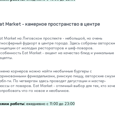
at Market - камерное пространство в центре
at Market на Лиговском проспекте - небольшой, но очень
тмосферный фудкорт в центре города. Здесь собраны авторски
онцепции от молодых рестораторов и шеф-поваров.
собенность Eat Market - акцент на качество блюд и уникальные
ецепты.
 меню корнеров можно найти необычные бургеры с
аринованными фрикадельками, римскую пиццу, авторские смузи
абл-ти. По четвергам здесь проводят дегустации и мастер-
лассы от поваров. Eat Market - отличный выбор для тех, кто хоч
опробовать что-то новое и необычное.
ежим работы:
ежедневно с 11:00 до 23:00