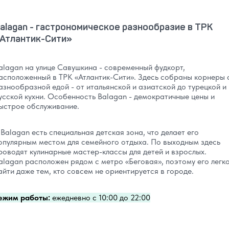
alagan - гастрономическое разнообразие в ТРК
‎Атлантик-Сити»
alagan на улице Савушкина - современный фудкорт,
асположенный в ТРК «‎Атлантик-Сити». Здесь собраны корнеры 
азнообразной едой - от итальянской и азиатской до турецкой и
усской кухни. Особенность Balagan - демократичные цены и
ыстрое обслуживание.
 Balagan есть специальная детская зона, что делает его
опулярным местом для семейного отдыха. По выходным здесь
роводят кулинарные мастер-классы для детей и взрослых.
alagan расположен рядом с метро «‎Беговая», поэтому его легк
айти даже тем, кто совсем не ориентируется в городе.
ежим работы:
ежедневно с 10:00 до 22:00