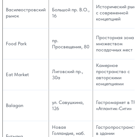
Исторический рын
Василеостровский
Большой пр. В.О.,
с современной
рынок
16
концепцией
Просторная зона 
пр.
Food Park
множеством
Просвещения, 80
посадочных мест
Камерное
Лиговский пр.,
пространство с
Eat Market
30а
авторскими
концепциями
ул. Савушкина,
Гастромаркет в ТРК
Balagan
126
«‎Атлантик-Сити»
Новая
Гастропространст
Голландия, наб.
в здании
Бутылка