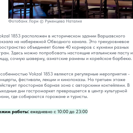
Фотобанк Лори © Румянцева Наталия
okzal 1853 расположен в историческом здании Варшавского
окзала на набережной Обводного канала. Это трехуровневое
ространство объединяет более 40 корнеров с кухнями разных
тран. Здесь можно попробовать настоящие итальянские пасту и
иццу, сочную шаверму, азиатские рамены и корейское барбекю.
собенностью Vokzal 1853 являются регулярные мероприятия -
онцерты, фестивали, лекции и кинопоказы. На третьем этаже
ействует просторная барная зона с авторскими коктейлями. В
ыходные дни гастромаркет превращается в центр культурной
изни, где собираются горожане и туристы.
ежим работы:
ежедневно с 10:00 до 23:00