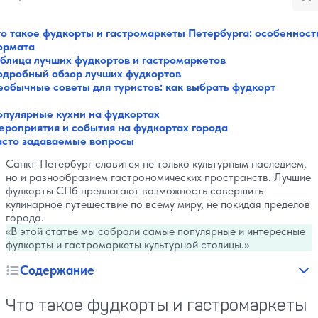
то такое фудкорты и гастромаркеты Петербурга: особенност
Все категории
ормата
Музеи
аблица лучших фудкортов и гастромаркетов
Галереи
одробный обзор лучших фудкортов
Парки
еобычные советы для туристов: как выбрать фудкорт
Театры
Площади
опулярные кухни на фудкортах
Пляжи
ероприятия и события на фудкортах города
асто задаваемые вопросы
Мосты
Горы
Санкт-Петербург славится не только культурным наследием,
Разное
но и разнообразием гастрономических пространств. Лучшие
Зоопарки
фудкорты СПб предлагают возможность совершить
Интересное в городах
кулинарное путешествие по всему миру, не покидая пределов
Советы путешественнику
города.
Санатории
В этой статье мы собрали самые популярные и интересные
фудкорты и гастромаркеты культурной столицы.
Реки и озера
Святые места
Содержание
Что такое фудкорты и гастромаркеты