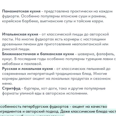
Паназиатская кухня
- представлена практически на каждом
фудкорте. Особенно популярны японские суши и рамены,
корейское барбекю, вьетнамские супы и тайские карри.
Итальянская кухня
- от классической пиццы до авторской
пасты. На многих фудкортах есть корнеры с настоящими
дровяными печами для приготовления неаполитанской или
римской пиццы.
Ближневосточная и балканская кухни
- шаверма, фалафель,
хумус. В последние годы особенно популярны турецкие лавки с
кебабами и пахлавой.
Русская и локальная кухня
- от классических пельменей до
современных интерпретаций традиционных блюд. Многие
корнеры делают акцент на локальных продуктах и сезонном
меню.
Стритфуд
- бургеры, хот-доги, тако и другие популярные
форматы уличной еды в авторском исполнении.
собенность петербургских фудкортов - акцент на качество
нгредиентов и авторский подход. Даже классические блюда час