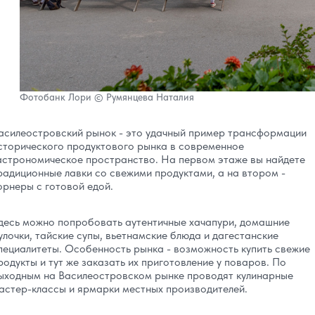
Фотобанк Лори © Румянцева Наталия
асилеостровский рынок - это удачный пример трансформации
сторического продуктового рынка в современное
астрономическое пространство. На первом этаже вы найдете
радиционные лавки со свежими продуктами, а на втором -
орнеры с готовой едой.
десь можно попробовать аутентичные хачапури, домашние
улочки, тайские супы, вьетнамские блюда и дагестанские
пециалитеты. Особенность рынка - возможность купить свежие
родукты и тут же заказать их приготовление у поваров. По
ыходным на Василеостровском рынке проводят кулинарные
астер-классы и ярмарки местных производителей.