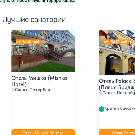
олучают необычную интерпретацию.
Лучшие санатории
Отель Мишка (Mishka Hotel)
Отель Palace Br
от 3400 руб.
от 15412 руб.
Отель Мишка (Mishka
Отель Palace 
Hotel)
(Палас Бридж
Санкт-Петербург
Санкт-Петербу
Крытый бассей
Отель Мишка (Mishka
Отель Palac