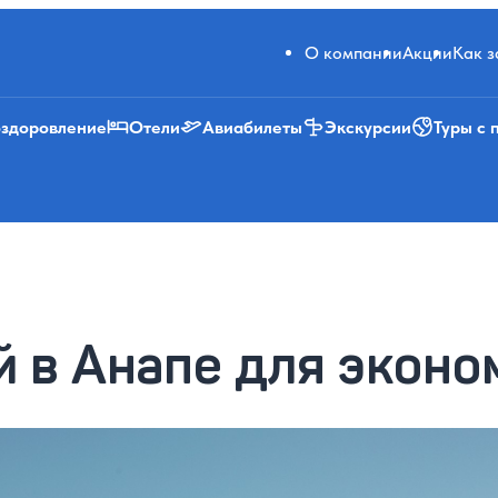
О компании
Акции
Как 
оздоровление
Отели
Авиабилеты
Экскурсии
Туры с 
й в Анапе для эконо
2