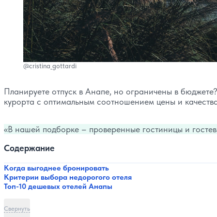
@cristina_gottardi
Планируете отпуск в Анапе, но ограничены в бюджете
курорта с оптимальным соотношением цены и качества
В нашей подборке – проверенные гостиницы и гостевы
Содержание
Когда выгоднее бронировать
Критерии выбора недорогого отеля
Топ-10 дешевых отелей Анапы
Свернуть