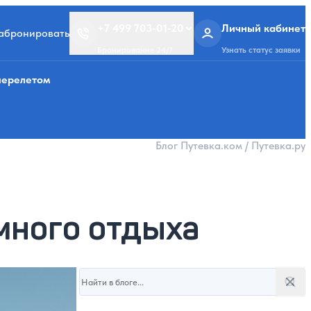
+7 499 703-01-20
Личный кабинет
забронировать
Бронирование 24/7
Узнать статус заявки
перелетом
Блог Путевка.ком / Путевка.ру
много отдыха
Поиск в блоге
8.08.2024
Поис