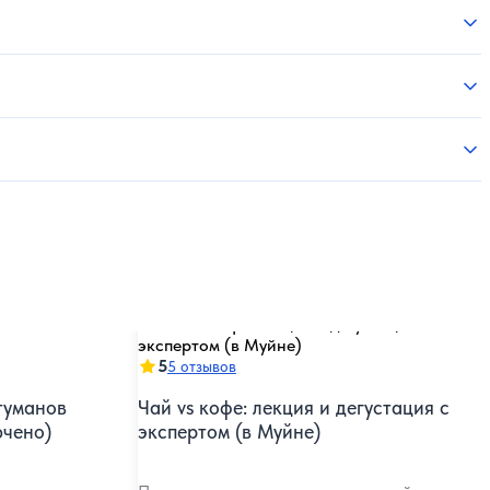
5
5 отзывов
туманов
Чай vs кофе: лекция и дегустация с
ючено)
экспертом (в Муйне)