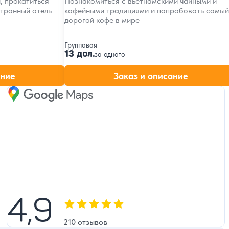
, прокатиться
Познакомиться с вьетнамскими чайными и
странный отель
кофейными традициями и попробовать самый
дорогой кофе в мире
Групповая
13 дол.
за одного
ание
Заказ и описание
Google Maps
4,9
4,9
Оценка, количество звезд:
210 отзывов