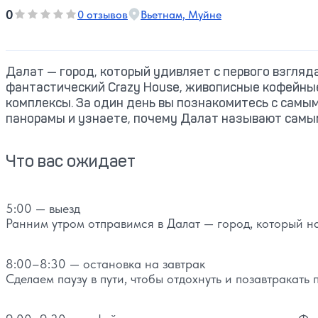
0
0
0 отзывов
Вьетнам, Муйне
Оценка, количество звезд:
Далат — город, который удивляет с первого взгляда
фантастический Crazy House, живописные кофейны
комплексы. За один день вы познакомитесь с самы
панорамы и узнаете, почему Далат называют самы
Что вас ожидает
5:00 — выезд
Ранним утром отправимся в Далат — город, который на
8:00–8:30 — остановка на завтрак
Сделаем паузу в пути, чтобы отдохнуть и позавтракат