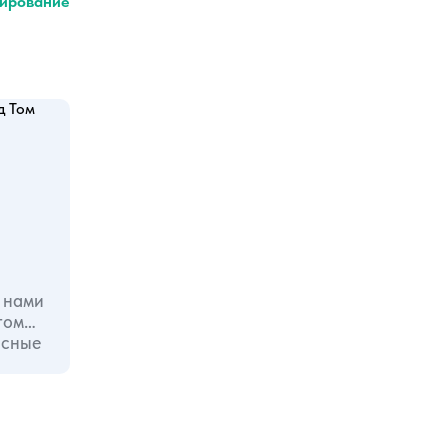
ирование
 нами
исные
ции