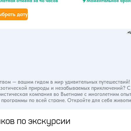
латная отмена за 48 часов
Моментальное брон
ыбрать дату
твом — вашим гидом в мир удивительных путешествий!
экзотической природы и незабываемых приключений? С
 программы по всей стране. Откройте для себя живоп
ды, вкуснейшую вьетнамскую кухню, культурные тради
ков по экскурсии