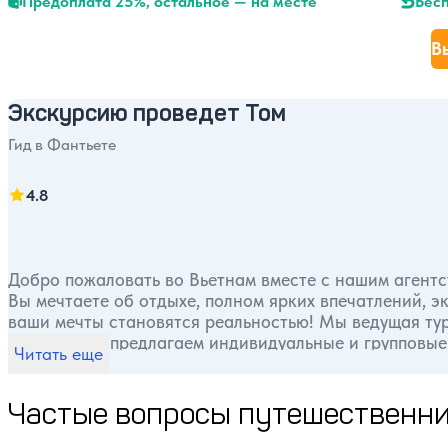
Предоплата 25%, остальное — на месте
Бесп
В
Экскурсию проведет Том
Гид в Фантьете
4.8
Добро пожаловать во Вьетнам вместе с нашим агентс
Вы мечтаете об отдыхе, полном ярких впечатлений, 
ваши мечты становятся реальностью! Мы ведущая туристическая компания во Вьетнаме с многолетним опытом
работы. Мы предлагаем индивидуальные и групповые
Читать еще
пляжи Южно-Китайского моря, древние храмы и паго
и доброжелательность местных жителей. Создайте свои лучшие воспоминания во Вьетнаме — с нами легко,
безопасно и интересно!
Частые вопросы путешественни