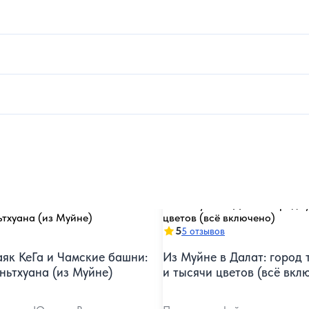
5
5 отзывов
маяк КеГа и Чамские башни:
Из Муйне в Далат: город 
ньтхуана (из Муйне)
и тысячи цветов (всё вкл