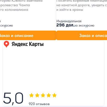
сторию Южного Вьетнама
Посетить кофейные плантации
оролевства Чампа
на канатной дороге, увидеть 
ого колониализма
и зайти в храмы
я
Индивидуальная
296 дол.
кскурсию
за экскурсию
Заказ и описание
Заказ и опис
Яндекс карты
5,0
5,0
Оценка, количество звезд:
920 отзывов