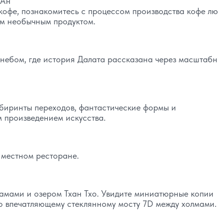
 Ан
кофе, познакомитесь с процессом производства кофе лю
им необычным продуктом.
 небом, где история Далата рассказана через масштаб
абиринты переходов, фантастические формы и
 произведением искусства.
 местном ресторане.
мами и озером Тхан Тхо. Увидите миниатюрные копии
о впечатляющему стеклянному мосту 7D между холмами.