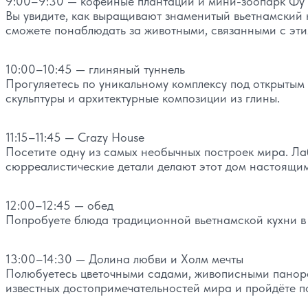
9:00–9:30 — кофейные плантации и мини-зоопарк Фу
Вы увидите, как выращивают знаменитый вьетнамский 
сможете понаблюдать за животными, связанными с эт
10:00–10:45 — глиняный туннель
Прогуляетесь по уникальному комплексу под открытым
скульптуры и архитектурные композиции из глины.
11:15–11:45 — Crazy House
Посетите одну из самых необычных построек мира. Л
сюрреалистические детали делают этот дом настоящим
12:00–12:45 — обед
Попробуете блюда традиционной вьетнамской кухни в
13:00–14:30 — Долина любви и Холм мечты
Полюбуетесь цветочными садами, живописными панора
известных достопримечательностей мира и пройдёте п