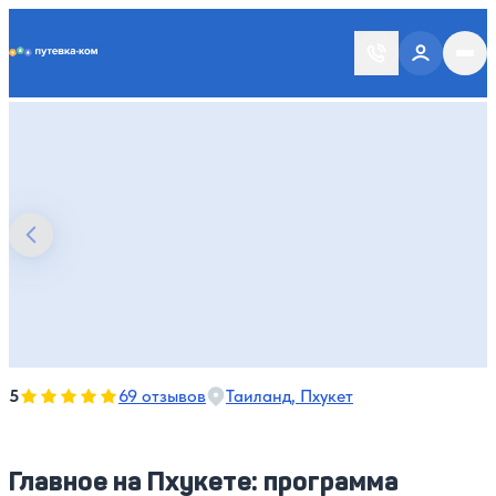
Putevka.com
Оценка, количество звезд:
5
5
69 отзывов
Таиланд, Пхукет
Главное на Пхукете: программа