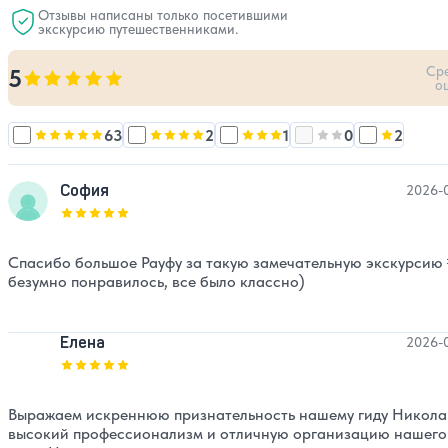
личностями шоу-бизнеса, интернет-блогерами и
Отзывы написаны только посетившими
экскурсию путешественниками.
инфлюенсерами. Я всегда ориентирован на высочайшее
качество обслуживания и стремлюсь создавать для своих
Ср
5
гостей незабываемые моменты и положительные эмоции!
Оценка, количество звезд:
5
о
63
2
1
0
2
Оценка, количество звезд:
Оценка, количество звезд:
5
Оценка, количество звезд:
Оценка, количест
4
Оценка, 
3
София
2026-
Оценка, количество звезд:
5
Спасибо большое Рауфу за такую замечательную экскурсию 
безумно понравилось, все было классно)
Елена
2026-
Оценка, количество звезд:
5
Выражаем искреннюю признательность нашему гиду Никола
высокий профессионализм и отличную организацию нашего