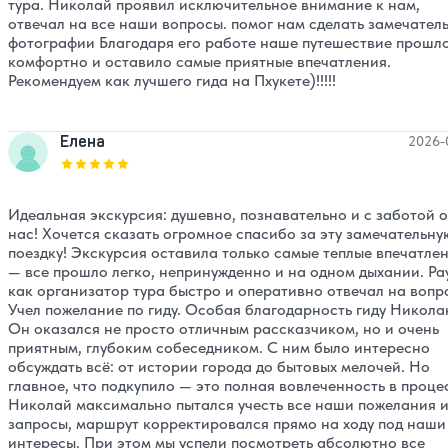
тура. Николай проявил исключительное внимание к нам,
отвечал на все наши вопросы. помог нам сделать замечател
фотографии Благодаря его работе наше путешествие прошл
комфортно и оставило самые приятные впечатления.
Рекомендуем как лучшего гида на Пхукете)!!!!!
Елена
2026-
Оценка, количество звезд:
5
Идеальная экскурсия: душевно, познавательно и с заботой о
нас! Хочется сказать огромное спасибо за эту замечательну
поездку! Экскурсия оставила только самые теплые впечатле
— все прошло легко, непринужденно и на одном дыхании. Ра
как организатор тура быстро и оперативно отвечал на вопр
Учел пожелание по гиду. Особая благодарность гиду Никола
Он оказался не просто отличным рассказчиком, но и очень
приятным, глубоким собеседником. С ним было интересно
обсуждать всё: от истории города до бытовых мелочей. Но
главное, что подкупило — это полная вовлеченность в проце
Николай максимально пытался учесть все наши пожелания 
запросы, маршрут корректировался прямо на ходу под наши
интересы. При этом мы успели посмотреть абсолютно все