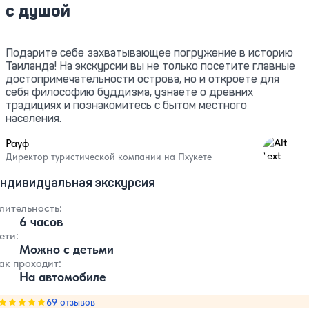
с душой
Подарите себе захватывающее погружение в историю
Таиланда! На экскурсии вы не только посетите главные
достопримечательности острова, но и откроете для
себя философию буддизма, узнаете о древних
традициях и познакомитесь с бытом местного
населения.
Рауф
4.82
Директор туристической компании на Пхукете
ндивидуальная экскурсия
лительность:
6 часов
ети:
Можно с детьми
ак проходит:
На автомобиле
Оценка, количество звезд:
69 отзывов
5