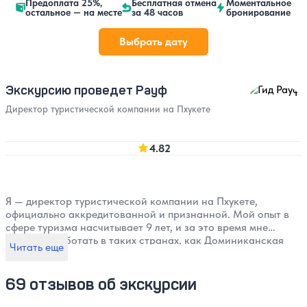
Предоплата 25%,
Бесплатная отмена
Моментальное
остальное — на месте
за 48 часов
бронирование
Выбрать дату
Экскурсию проведет Рауф
Директор туристической компании на Пхукете
4.82
Я — директор туристической компании на Пхукете,
официально аккредитованной и признанной. Мой опыт в
сфере туризма насчитывает 9 лет, и за это время мне
довелось работать в таких странах, как Доминиканская
Читать еще
Республика, Мексика, Турция, Вьетнам, Малайзия,
Сингапур, Эмираты и, конечно, Таиланд. Последние три
года я специализируюсь на проведении исключительно
69 отзывов об экскурсии
индивидуальных экскурсий, с удовольствием делюсь
знаниями о местных традициях и культуре с известными