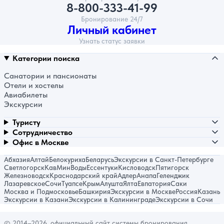
8-800-333-41-99
Бронирование 24/7
Личный кабинет
Узнать статус заявки
Категории поиска
Санатории и пансионаты
Отели и хостелы
Авиабилеты
Экскурсии
Туристу
Сотрудничество
Офис в Москве
Абхазия
Алтай
Белокуриха
Беларусь
Экскурсии в Санкт-Петербурге
Светлогорск
КавМинВоды
Ессентуки
Кисловодск
Пятигорск
Железноводск
Краснодарский край
Адлер
Анапа
Геленджик
Лазаревское
Сочи
Туапсе
Крым
Алушта
Ялта
Евпатория
Саки
Москва и Подмосковье
Башкирия
Экскурсии в Москве
Россия
Казань
Экскурсии в Казани
Экскурсии в Калининграде
Экскурсии в Сочи
© 2014–2026, официальный сайт системы бронирования