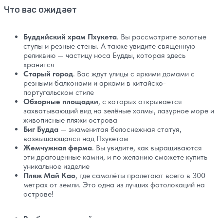
Что вас ожидает
Буддийский храм Пхукета
. Вы рассмотрите золотые
ступы и резные стены. А также увидите священную
реликвию — частицу носа Будды, которая здесь
хранится
Старый город
. Вас ждут улицы с яркими домами с
резными балконами и арками в китайско-
португальском стиле
Обзорные площадки
, с которых открывается
захватывающий вид на зелёные холмы, лазурное море и
живописные пляжи острова
Биг Будда
— знаменитая белоснежная статуя,
возвышающаяся над Пхукетом
Жемчужная ферма
. Вы увидите, как выращиваются
эти драгоценные камни, и по желанию сможете купить
уникальное изделие
Пляж Май Као
, где самолёты пролетают всего в 300
метрах от земли. Это одна из лучших фотолокаций на
острове!