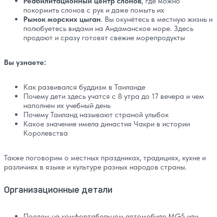
Реабилитационный центр слонов
, где можно
покормить слонов с рук и даже помыть их
Рынок морских цыган
. Вы окунётесь в местную жизнь и
полюбуетесь видами на Андаманское море. Здесь
продают и сразу готовят свежие морепродукты
Вы узнаете:
Как развивался буддизм в Таиланде
Почему дети здесь учатся с 8 утра до 17 вечера и чем
наполнен их учебный день
Почему Таиланд называют страной улыбок
Какое значение имела династия Чакри в истории
Королевства
Также поговорим о местных праздниках, традициях, кухне и
различиях в языке и культуре разных народов страны.
Организационные детали
Поедем на комфортабельном автомобиле MG5 или