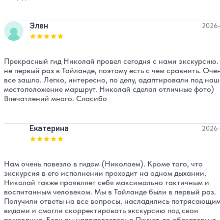
Элен
2026-
Оценка, количество звезд:
5
Прекрасный гид Николай провел сегодня с нами экскурсию
не первый раз в Тайланде, поэтому есть с чем сравнить. Оче
все зашло. Легко, интересно, по делу, адаптировали под наш
местоположение маршрут. Николай сделал отличные фото)
Впечатлений много. Спасибо
Екатерина
2026-
Оценка, количество звезд:
5
Нам очень повезло в гидом (Николаем). Кроме того, что
экскурсия в его исполнении проходит на одном дыхании,
Николай также проявляет себя максимально тактичным и
воспитанным человеком. Мы в Тайланде были в первый раз.
Получили ответы на все вопросы, насладились потрясающи
видами и смогли скорректировать экскурсию под свои
пожелания. Если вы направляетесь в Пхукет, то обязательно