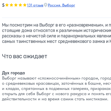
5
5
131 отзыв
Россия, Выборг
Оценка, количество звезд:
Мы посмотрим на Выборг в его «разновременьи», и 
стоящие дома относятся к различным историческим
рассказы о нечистой силе и паранормальных явлени
самых таинственных мест средневекового замка и 
Что вас ожидает
Дух города
Выборг называют «сложносочинённым» городом, горо
о средневековых красавицах, заточённых в башне, нес
и кладах, спрятанных в подземных галереях, призрака
открыть для себя Выборг с нового ракурса и понять е
действительности и на время самим стать мистиками.