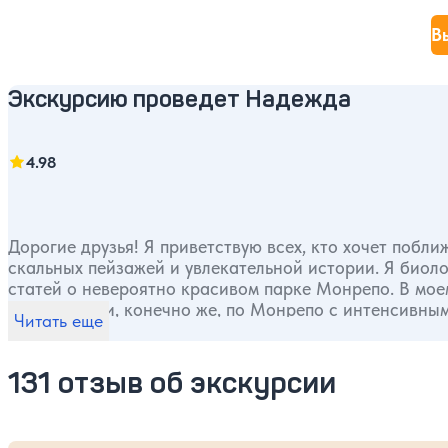
В
Экскурсию проведет Надежда
4.98
Дорогие друзья! Я приветствую всех, кто хочет побл
скальных пейзажей и увлекательной истории. Я биолог, филолог, историк-исследователь, автор книг и научных
статей о невероятно красивом парке Монрепо. В мое
по Выборгу и, конечно же, по Монрепо с интенсивны
Читать еще
131 отзыв об экскурсии