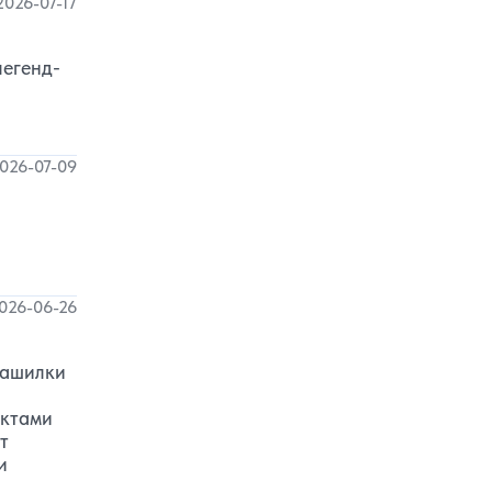
2026-07-17
легенд-
026-07-09
026-06-26
рашилки
актами
т
и