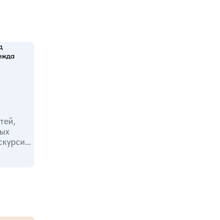
тей,
скурсии