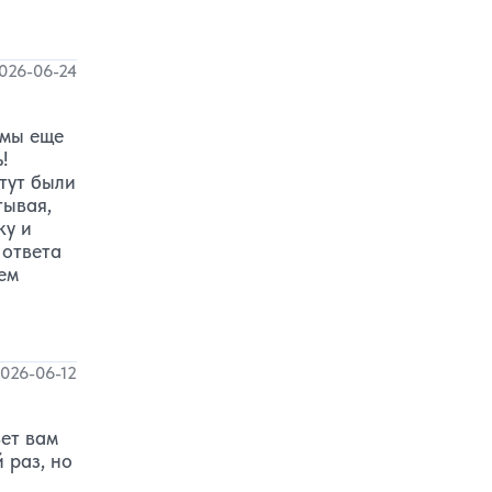
026-06-24
 мы еще
!
тут были
тывая,
ку и
 ответа
ем
026-06-12
вет вам
 раз, но