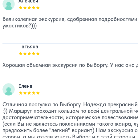
Алексей
Оценка, количество звезд:
5
Великолепная экскурсия, сдобренная подробностями 
ужастиков?)))
Татьяна
Оценка, количество звезд:
5
Хорошая объемная экскурсия по Выборгу. У нас она д
Елена
Оценка, количество звезд:
5
Отличная прогулка по Выборгу. Надежда прекрасный 
:)) Маршрут проходит кольцом по всей центральной ч
достопримечательности; историческое повествовани
(если Вы не являетесь поклонниками такого жанра, 
предложить более "легкий" вариант) Нам экскурсия 
суровы, а мы хотели узнать Выборг и с этой стороны.