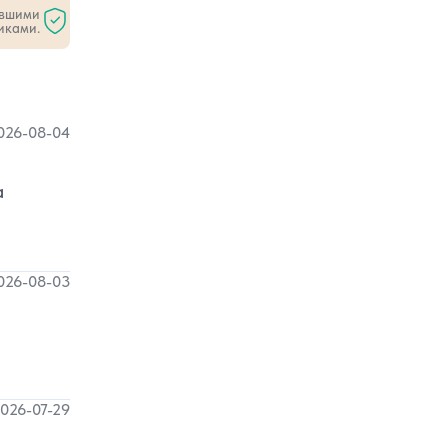
ившими
иками.
026-08-04
а
026-08-03
026-07-29