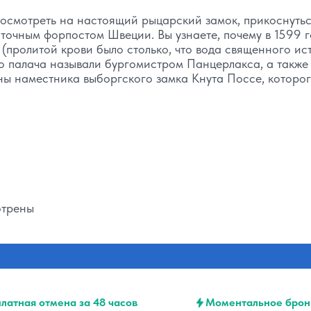
 посмотреть на настоящий рыцарский замок, прикоснуть
точным форпостом Швеции. Вы узнаете, почему в 1599 г
пролитой крови было столько, что вода священного ис
ого палача называли бургомистром Панцерлакса, а также
ны наместника выборгского замка Кнута Поссе, которо
отрены
латная отмена за 48 часов
Моментальное брон