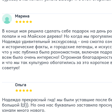
Марина
Оценка, количество звезд:
5
В конце мая решила сделать себе подарок на день ро
попали и на Майское дерево! Но когда мы прогулялис
Надежда удивительный экскурсовод - она смогла озн
и исторические факты, и городские легенды, и иску
что у нас публика была разномастная, включая подрос
всем было очень интересно! Огромная благодарность
и что мы так культурно обогатились за это короткое
советую!
Ольга
Оценка, количество звезд:
5
Надежда прекрасный гид! мы были уставшие после бес
большой 🙌)). Но она нас буквально заставила просн
узнали много нового.