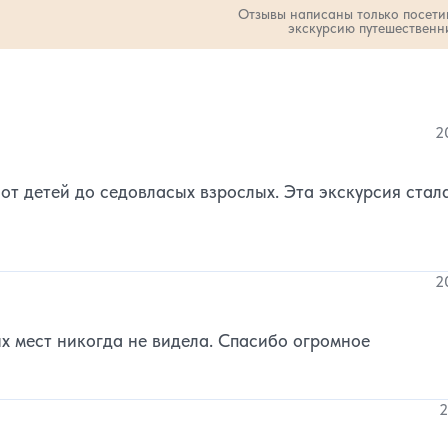
Отзывы написаны только посет
экскурсию путешественн
во звезд:
количество звезд:
2
1
2
от детей до седовласых взрослых. Эта экскурсия стал
2
их мест никогда не видела. Спасибо огромное
2