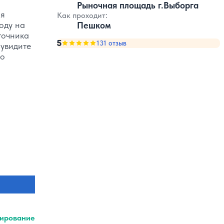
Рыночная площадь г.Выборга
ся
Как проходит:
оду на
Пешком
точника
5
Оценка, количество звезд:
131 отзыв
5
 увидите
го
ирование