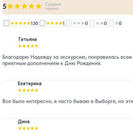
Средняя
5
Оценка, количество звезд:
5
оценка
130
1
0
0
0
Оценка, количество звезд:
Оценка, количество звезд:
5
Оценка, количество звезд:
Оценка, количест
4
Оценка, 
3
Татьяна
Оценка, количество звезд:
5
Благодарю Надежду за экскурсию, понравилась всем 
приятным дополнением к Дню Рождения.
Екатерина
Оценка, количество звезд:
5
Все было интересно, я часто бываю в Выборге, но эт
Дина
Оценка, количество звезд:
5