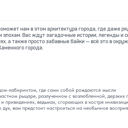
поможет нам в этом архитектура города, где даже р
 эпохам. Вас ждут загадочные истории, легенды и с
ях, а также просто забавные байки — всё это в окру
Каменного города.
дом-лабиринтом, где сами собой рождаются мысли
частном рыцаре, разлученном с возлюбленной, дерзких 
х и привидениях, ведьмах, сгорающих в костре инквизиц
го дух, вам предстоит настроиться на необычное воспри