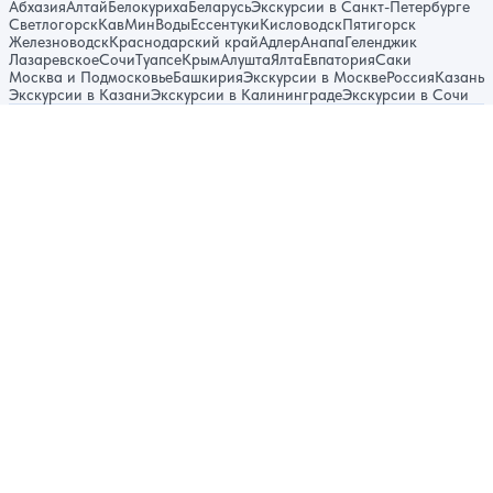
Абхазия
Алтай
Белокуриха
Беларусь
Экскурсии в Санкт-Петербурге
Светлогорск
КавМинВоды
Ессентуки
Кисловодск
Пятигорск
Железноводск
Краснодарский край
Адлер
Анапа
Геленджик
Лазаревское
Сочи
Туапсе
Крым
Алушта
Ялта
Евпатория
Саки
Москва и Подмосковье
Башкирия
Экскурсии в Москве
Россия
Казань
Экскурсии в Казани
Экскурсии в Калининграде
Экскурсии в Сочи
© 2014–2026, официальный сайт системы бронирования
Путевка.ком, Путевка.ру
Политика конфиденциальности
Карта сайта