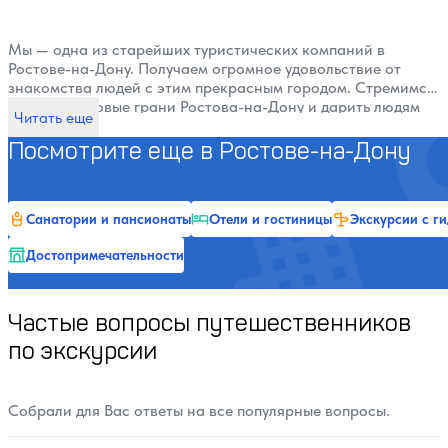
Мы — одна из старейших туристических компаний в
Ростове-на-Дону. Получаем огромное удовольствие от
знакомства людей с этим прекрасным городом. Стремимся
открывать новые грани Ростова-на-Дону и дарить людям
Читать еще
положительные эмоции. Когда проводим экскурсии, мы
словно становимся актёрами на сцене. Поэтому с нами
Посмотрите еще в Ростове-на-Дону
вам никогда не будет скучно! Будем рады видеть вас!
Санатории и пансионаты
Отели и гостиницы
Экскурсии с г
Достопримечательности
Частые вопросы путешественников
по экскурсии
Собрали для Вас ответы на все популярные вопросы.