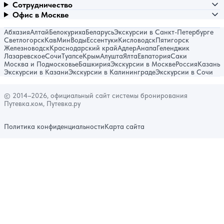
Сотрудничество
Офис в Москве
Абхазия
Алтай
Белокуриха
Беларусь
Экскурсии в Санкт-Петербурге
Светлогорск
КавМинВоды
Ессентуки
Кисловодск
Пятигорск
Железноводск
Краснодарский край
Адлер
Анапа
Геленджик
Лазаревское
Сочи
Туапсе
Крым
Алушта
Ялта
Евпатория
Саки
Москва и Подмосковье
Башкирия
Экскурсии в Москве
Россия
Казань
Экскурсии в Казани
Экскурсии в Калининграде
Экскурсии в Сочи
© 2014–2026, официальный сайт системы бронирования
Путевка.ком, Путевка.ру
Политика конфиденциальности
Карта сайта