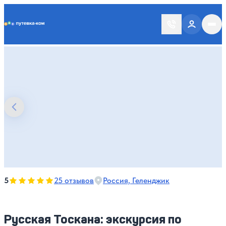
Putevka.com
Оценка, количество звезд:
5
5
25 отзывов
Россия, Геленджик
Русская Тоскана: экскурсия по