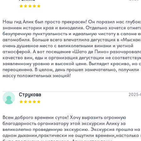
Оценка, количество звезд:
5
Наш гид Алик был просто прекрасен! Он поразил нас глубо
знанием истории края и виноделия. Отдельно хочется отмет
безупречную пунктуальность и идеальную чистоту в салоне е
автомобиля. Больше всего впечатлила дегустация в «Мысхак
очень душевное место с великолепными винами и уютной
атмосферой. А вот посещение «Шато де Пино» разочаровало
качество вин, еды и организация дегустации не соответству
заявленному уровню и высокой цене. Выглядит красиво, но с
переоценена. В целом, день прошел замечательно, получили
массу положительных эмоций!
Струкова
2025-
Оценка, количество звезд:
5
Всем доброго времени суток! Хочу выразить огромную
благодарность организатору этой экскурсии Алику за
великолепно проведенную экскурсию. Экскурсия прошла на
одном дыхании,практически не ощутили времени,настолько 