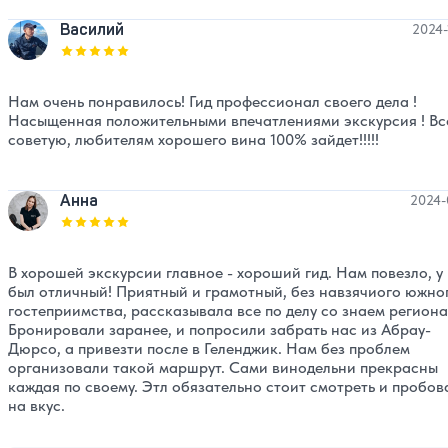
Василий
2024-
Оценка, количество звезд:
5
Нам очень понравилось! Гид профессионал своего дела !
Насыщенная положительными впечатлениями экскурсия ! Вс
советую, любителям хорошего вина 100% зайдет!!!!!
Aнна
2024-
Оценка, количество звезд:
5
В хорошей экскурсии главное - хороший гид. Нам повезло, у
был отличный! Приятный и грамотный, без навзячиого южно
гостеприимства, рассказывала все по делу со знаем региона
Бронировали заранее, и попросили забрать нас из Абрау-
Дюрсо, а привезти после в Геленджик. Нам без проблем
организовали такой маршрут. Сами винодельни прекрасны
каждая по своему. Этл обязательно стоит смотреть и пробов
на вкус.