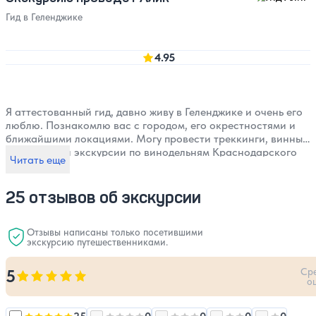
Гид в Геленджике
4.95
Я аттестованный гид, давно живу в Геленджике и очень его
люблю. Познакомлю вас с городом, его окрестностями и
ближайшими локациями. Могу провести треккинги, винные
дегустации и экскурсии по винодельням Краснодарского
Читать еще
края. Я объездил весь Краснодарский край и веду блог о
путешествиях по Черноморскому побережью.
25 отзывов об экскурсии
Отзывы написаны только посетившими
экскурсию путешественниками.
Ср
5
Оценка, количество звезд:
5
о