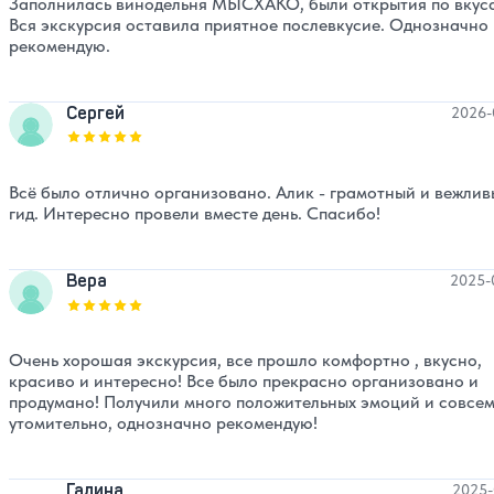
Заполнилась винодельня МЫСХАКО, были открытия по вкус
Вся экскурсия оставила приятное послевкусие. Однозначно
рекомендую.
Сергей
2026-
Оценка, количество звезд:
5
Всё было отлично организовано. Алик - грамотный и вежли
гид. Интересно провели вместе день. Спасибо!
Вера
2025-
Оценка, количество звезд:
5
Очень хорошая экскурсия, все прошло комфортно , вкусно,
красиво и интересно! Все было прекрасно организовано и
продумано! Получили много положительных эмоций и совсем
утомительно, однозначно рекомендую!
Галина
2025-