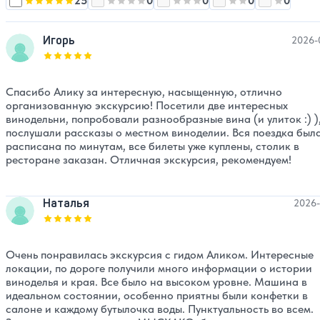
25
0
0
0
0
Оценка, количество звезд:
Оценка, количество звезд:
5
Оценка, количество звезд:
Оценка, количест
4
Оценка, 
3
Игорь
2026-
Оценка, количество звезд:
5
Спасибо Алику за интересную, насыщенную, отлично
организованную экскурсию! Посетили две интересных
винодельни, попробовали разнообразные вина (и улиток :) )
послушали рассказы о местном виноделии. Вся поездка был
расписана по минутам, все билеты уже куплены, столик в
ресторане заказан. Отличная экскурсия, рекомендуем!
Наталья
2026-
Оценка, количество звезд:
5
Очень понравилась экскурсия с гидом Аликом. Интересные
локации, по дороге получили много информации о истории
виноделья и края. Все было на высоком уровне. Машина в
идеальном состоянии, особенно приятны были конфетки в
салоне и каждому бутылочка воды. Пунктуальность во всем.