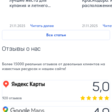
лучшие места для
Краснодара: 
купания и летнего
расположение
отдыха
фотографии
Читать далее
Чита
21.11.2025
21.11.2025
Все статьи
Отзывы о нас
Более 15000 реальных отзывов от довольных клиентов на
известных ресурсах и нашем сайте!
5,0
Яндекс карты
920 отзывов
Оценка, количест
Google Maps