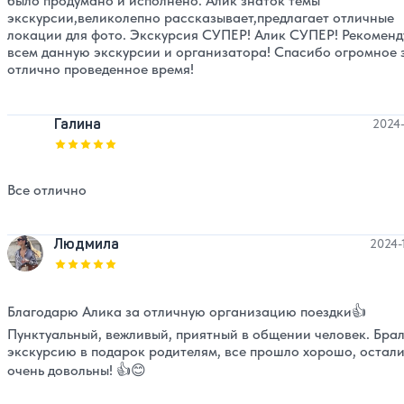
было продумано и исполнено. Алик знаток темы
экскурсии,великолепно рассказывает,предлагает отличные
локации для фото. Экскурсия СУПЕР! Алик СУПЕР! Рекомен
всем данную экскурсии и организатора! Спасибо огромное 
отлично проведенное время!
Галина
2024-
Оценка, количество звезд:
5
Все отлично
Людмила
2024-
Оценка, количество звезд:
5
Благодарю Алика за отличную организацию поездки👍
Пунктуальный, вежливый, приятный в общении человек. Бра
экскурсию в подарок родителям, все прошло хорошо, остал
очень довольны! 👍😊