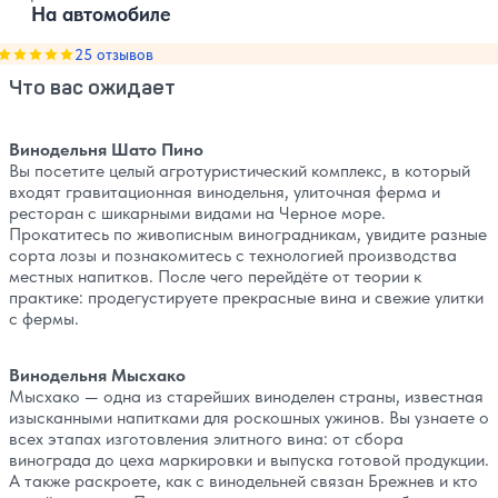
На автомобиле
Оценка, количество звезд:
25 отзывов
5
Что вас ожидает
Винодельня Шато Пино
Вы посетите целый агротуристический комплекс, в который
входят гравитационная винодельня, улиточная ферма и
ресторан с шикарными видами на Черное море.
Прокатитесь по живописным виноградникам, увидите разные
сорта лозы и познакомитесь с технологией производства
местных напитков. После чего перейдёте от теории к
практике: продегустируете прекрасные вина и свежие улитки
с фермы.
Винодельня Мысхако
Мысхако — одна из старейших виноделен страны, известная
изысканными напитками для роскошных ужинов. Вы узнаете о
всех этапах изготовления элитного вина: от сбора
винограда до цеха маркировки и выпуска готовой продукции.
А также раскроете, как с винодельней связан Брежнев и кто