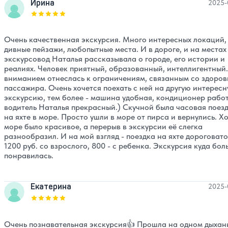
Ирина
2025-
Оценка, количество звезд:
5
Очень качественная экскурсия. Много интересных локаций,
дивные пейзажи, любопытные места. И в дороге, и на местах
экскурсовод Наталья рассказывала о городе, его истории и
реалиях. Человек приятный, образованный, интеллигентный.
вниманием отнеслась к ограничениям, связанным со здоров
пассажира. Очень хочется поехать с ней на другую интерес
экскурсию, тем более - машина удобная, кондиционер работ
водитель Наталья прекрасный.) Скучной была часовая поез
на яхте в море. Просто ушли в море от пирса и вернулись. Х
море было красивое, а перерыв в экскурсии её слегка
разнообразил. И на мой взгляд - поездка на яхте дороговато
1200 руб. со взрослого, 800 - с ребенка. Экскурсия куда бол
понравилась.
Екатерина
2025-
Оценка, количество звезд:
5
Очень познавательная экскурсия👍 Прошла на одном дыхан