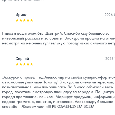
Ирина
2026-
Оценка, количество звезд:
5
Гидом и водителем был Дмитрий. Спасибо ему большое за
интересный рассказ и за советы. Экскурсия прошла на отли
несмотря на не очень гулятельную погоду из-за сильного вет
Сергей
2025-
Оценка, количество звезд:
5
Экскурсию провел гид Александр на своём суперкомфортно
автомобиле /минивэн Тойота/. Экскурсия очень интересная,
познавательная, нам понравилась. За 3 часа объехали весь
город, посетили смотровую площадку за городом. По центру
города прогулялись пешком. Маршрут продуман, информаци
подана грамотно, понятно, интересно. Александру большое
спасибо!!! Желаем удачи!!! РЕКОМЕНДУЕМ ВСЕМ!!!