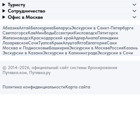
Туристу
Сотрудничество
Офис в Москве
Абхазия
Алтай
Белокуриха
Беларусь
Экскурсии в Санкт-Петербурге
Светлогорск
КавМинВоды
Ессентуки
Кисловодск
Пятигорск
Железноводск
Краснодарский край
Адлер
Анапа
Геленджик
Лазаревское
Сочи
Туапсе
Крым
Алушта
Ялта
Евпатория
Саки
Москва и Подмосковье
Башкирия
Экскурсии в Москве
Россия
Казань
Экскурсии в Казани
Экскурсии в Калининграде
Экскурсии в Сочи
© 2014–2026, официальный сайт системы бронирования
Путевка.ком, Путевка.ру
Политика конфиденциальности
Карта сайта