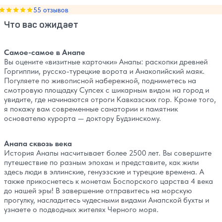
Оценка, количество звезд:
55 отзывов
5
Что вас ожидает
Самое-самое в Анапе
Вы оцените «визитные карточки» Анапы: раскопки древней
Горгиппии, русско-турецкие ворота и Анакопийский маяк.
Погуляете по живописной набережной, подниметесь на
смотровую площадку Супсех с шикарным видом на город и
увидите, где начинаются отроги Кавказских гор. Кроме того,
я покажу вам современные санатории и памятник
основателю курорта — доктору Будзинскому.
Анапа сквозь века
История Анапы насчитывает более 2500 лет. Вы совершите
путешествие по разным эпохам и представите, как жили
здесь люди в эллинские, генуэзские и турецкие времена. А
также прикоснетесь к монетам Боспорского царства 4 века
до нашей эры! В завершение отправитесь на морскую
прогулку, насладитесь чудесными видами Анапской бухты и
узнаете о подводных жителях Черного моря.