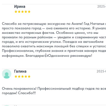
Ирина
2025-
Оценка, количество звезд:
5
Спасибо за потрясающую экскурсию по Анапе! Гид Наталья 
просто показала город — она оживила его историю. Я узнал
множество интересных фактов. Особенно ценно, что мы
проехали по разным районам — увидели и современную час
города, и его исторические уголки. Поездка на автомобиле
позволила охватить максимум локаций без спешки и усталос
Профессионализм, глубокие знания и приятная манера под
информации. Благодарю👍Однозначно рекомендую!
Галина
2025-
Оценка, количество звезд:
5
Очень понравилось! Профессиональный подбор гидов по вс
городам! Спасибо!!!