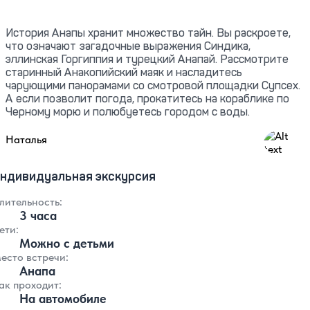
История Анапы хранит множество тайн. Вы раскроете,
что означают загадочные выражения Синдика,
эллинская Горгиппия и турецкий Анапай. Рассмотрите
старинный Анакопийский маяк и насладитесь
чарующими панорамами со смотровой площадки Супсех.
А если позволит погода, прокатитесь на кораблике по
Черному морю и полюбуетесь городом с воды.
4.83
Наталья
ндивидуальная экскурсия
лительность:
3 часа
ети:
Можно с детьми
есто встречи:
Анапа
ак проходит:
На автомобиле