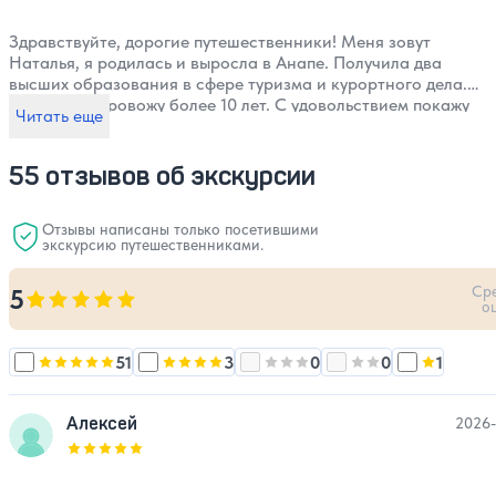
Здравствуйте, дорогие путешественники! Меня зовут
Наталья, я родилась и выросла в Анапе. Получила два
высших образования в сфере туризма и курортного дела.
Экскурсии провожу более 10 лет. С удовольствием покажу
Читать еще
самые интересные места любимого края и сделаю всё,
чтобы вы вспоминали нашу встречу с радостью и теплотой.
55 отзывов об экскурсии
Отзывы написаны только посетившими
экскурсию путешественниками.
Ср
5
Оценка, количество звезд:
5
о
51
3
0
0
1
Оценка, количество звезд:
Оценка, количество звезд:
5
Оценка, количество звезд:
Оценка, количест
4
Оценка, 
3
Алексей
2026-
Оценка, количество звезд:
5