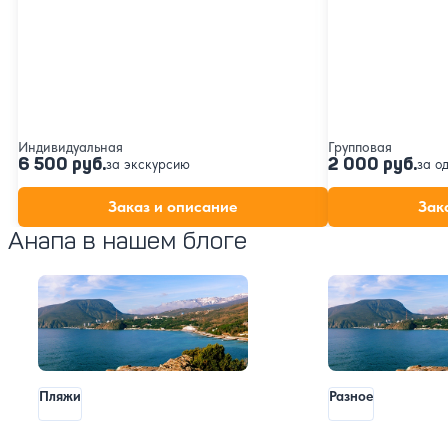
Индивидуальная
Групповая
6 500 руб.
2 000 руб.
за экскурсию
за о
Заказ и описание
Зак
Анапа в нашем блоге
Пляжи
Разное