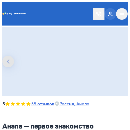
Putevka.com
Оценка, количество звезд:
5
5
55 отзывов
Россия, Анапа
Анапа — первое знакомство