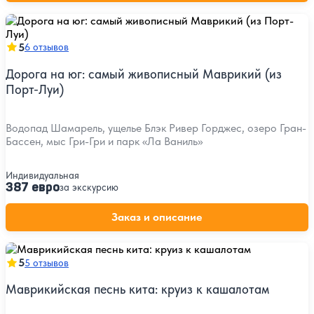
5
6 отзывов
Дорога на юг: самый живописный Маврикий (из
Порт-Луи)
Водопад Шамарель, ущелье Блэк Ривер Горджес, озеро Гран-
Бассен, мыс Гри-Гри и парк «Ла Ваниль»
Индивидуальная
387 евро
за экскурсию
Заказ и описание
5
5 отзывов
Маврикийская песнь кита: круиз к кашалотам