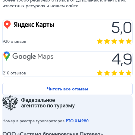
этот день! ‎ ‎В о
известных ресурсах и нашем сайте!
езжайте! Юг Мав
дикий и настоящ
становится ещё 
5,0
Яндекс карты
воспоминанием. 
сердца! 🌺
920 отзывов
Оценка, количест
4,9
Google Maps
210 отзывов
Оценка, количест
Читать все отзывы
Номер в реестре туроператоров
РТО 014980
ООО «Система бронирования Путевка»