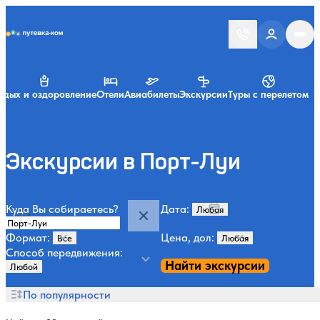
Putevka.com
тдых и оздоровление
Отели
Авиабилеты
Экскурсии
Туры с перелетом
Экскурсии в Порт-Луи
Куда Вы собираетесь?
Дата:
Формат:
Цена, дол:
Способ передвижения:
Найти экскурсии
По популярности