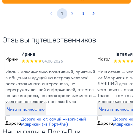
1
2
3
Предыдущая страница
Следующая стран
Отзывы путешественников
Ирина
Наталья
04.08.2026
Иван - максимально позитивный, приятный
‎Наш отзыв — чест
в общении и идущий на встречу человек!
юг Маврикия с г
рассказал много интересного, не
ЛУЧШИЙ день отп
перегружая лишней информацией, ответил
чего начать, стол
на все вопросы, показал красивые места и
Талао — там так
учел все пожелания. поездка была
мощное место, д
максимально комфортной и приятной!
дух захватывает. ‎Водопад Шамарель 
Читать полностью
Читать полност
красота нереальн
Земля семи цвет
Дорога на юг: самый живописный
Дорога на
Маврикий (из Порт-Луи)
Маврикий 
природы, земля бывает фиолетовой и
Наши гиды в Порт-Луи
зелёной,хотя чит