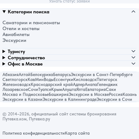
Узнать статус заявки
Категории поиска
Санатории и пансионаты
Отели и хостелы
Авиабилеты
Экскурсии
Туристу
Сотрудничество
Офис в Москве
Абхазия
Алтай
Белокуриха
Беларусь
Экскурсии в Санкт-Петербурге
Светлогорск
КавМинВоды
Ессентуки
Кисловодск
Пятигорск
Железноводск
Краснодарский край
Адлер
Анапа
Геленджик
Лазаревское
Сочи
Туапсе
Крым
Алушта
Ялта
Евпатория
Саки
Москва и Подмосковье
Башкирия
Экскурсии в Москве
Россия
Казань
Экскурсии в Казани
Экскурсии в Калининграде
Экскурсии в Сочи
© 2014–2026, официальный сайт системы бронирования
Путевка.ком, Путевка.ру
Политика конфиденциальности
Карта сайта