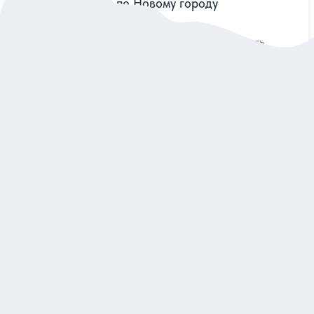
Каунас — прогулка по Новому городу
Пройти по главной пешеходной улице и рассмотреть
модернистские здания с профессиональным гидом
Индивидуальная
140 евро
за экскурсию
Заказ и описание
5
3 отзыва
Каунас: нескучное знакомство
Посетить главные места города и услышать о них нетипичные
истории на обзорной экскурсии
Индивидуальная
145 евро
за экскурсию