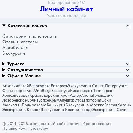
Бронирование 24/7
Личный кабинет
Узнать статус заявки
Категории поиска
Санатории и пансионаты
Отели и хостелы
Авиабилеты
Экскурсии
Туристу
Сотрудничество
Офис в Москве
Абхазия
Алтай
Белокуриха
Беларусь
Экскурсии в Санкт-Петербурге
Светлогорск
КавМинВоды
Ессентуки
Кисловодск
Пятигорск
Железноводск
Краснодарский край
Адлер
Анапа
Геленджик
Лазаревское
Сочи
Туапсе
Крым
Алушта
Ялта
Евпатория
Саки
Москва и Подмосковье
Башкирия
Экскурсии в Москве
Россия
Казань
Экскурсии в Казани
Экскурсии в Калининграде
Экскурсии в Сочи
© 2014–2026, официальный сайт системы бронирования
Путевка.ком, Путевка.ру