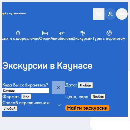
Putevka.com
тдых и оздоровление
Отели
Авиабилеты
Экскурсии
Туры с перелетом
Экскурсии в Каунасе
Куда Вы собираетесь?
Дата:
Формат:
Цена, евро:
Способ передвижения:
Найти экскурсии
Категории и места
Музеи и искусство
3