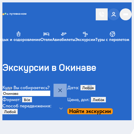
Putevka.com
тдых и оздоровление
Отели
Авиабилеты
Экскурсии
Туры с перелетом
Экскурсии в Окинаве
Куда Вы собираетесь?
Дата:
Формат:
Цена, дол:
Способ передвижения:
Найти экскурсии
По популярности