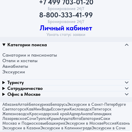
+7 499 703-01-20
Бронирование 24/7
8-800-333-41-99
Бронирование 24/7
Личный кабинет
Узнать статус заявки
Категории поиска
Санатории и пансионаты
Отели и хостелы
Авиабилеты
Экскурсии
Туристу
Сотрудничество
Офис в Москве
Абхазия
Алтай
Белокуриха
Беларусь
Экскурсии в Санкт-Петербурге
Светлогорск
КавМинВоды
Ессентуки
Кисловодск
Пятигорск
Железноводск
Краснодарский край
Адлер
Анапа
Геленджик
Лазаревское
Сочи
Туапсе
Крым
Алушта
Ялта
Евпатория
Саки
Москва и Подмосковье
Башкирия
Экскурсии в Москве
Россия
Казань
Экскурсии в Казани
Экскурсии в Калининграде
Экскурсии в Сочи