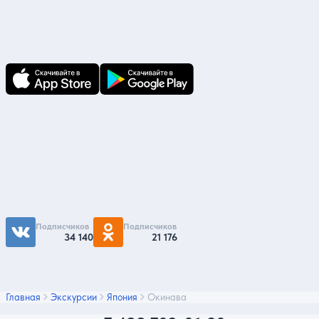
В приложении Ваши заявки и документы
по ним всегда под рукой!
Подпишитесь на нас
Чтобы первыми быть в курсе распродаж и
акций - подписывайтесь на нас в соцсетях
Подписчиков
Подписчиков
34 140
21 176
Главная
Экскурсии
Япония
Окинава