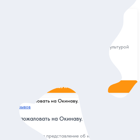
Найдено
9
экскурсий
5
15 отзывов
Окинава: 5 звезд острова
Познакомиться с традиционной и современной культурой
острова
Индивидуальная
780 дол.
за экскурсию
Заказ и описание
5
9 отзывов
Добро пожаловать на Окинаву. А где же Япония?
Получить объёмное представление об истории, культуре