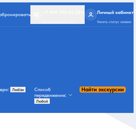
+7 499 703-01-20
Личный кабинет
забронировать
Бронирование 24/7
Узнать статус заявки
Найти экскурсии
вро:
Способ
передвижения: