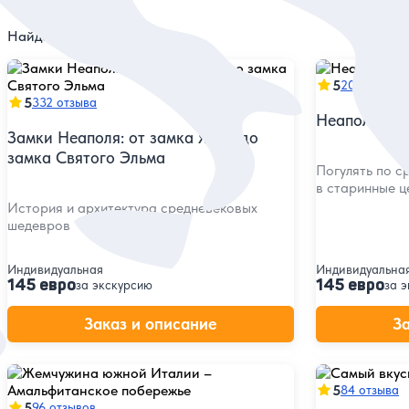
Найдено
77
экскурсий
5
206 отзыво
5
332 отзыва
Неаполь — л
Замки Неаполя: от замка Яйца до
замка Святого Эльма
Погулять по с
в старинные ц
История и архитектура средневековых
шедевров
Индивидуальная
Индивидуальна
145 евро
145 евро
за экскурсию
за 
Заказ и описание
З
5
84 отзыва
5
96 отзывов