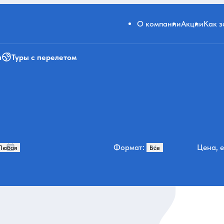
О компании
Акции
Как 
и
Туры с перелетом
Формат:
Цена, е
ы
Все категории и места
22