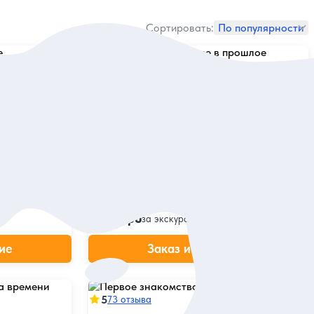
Сортировать:
По популярности
5
102 отзыва
ое
Помпеи — погружение в прошлое
и свежий взгляд на настоящее
ра заживо
охранившихся
Исследовать город, который поменяет ваше
восприятие истории и современности
Индивидуальная
184 евро
за экскурсию
ие
Заказ и описание
5
73 отзыва