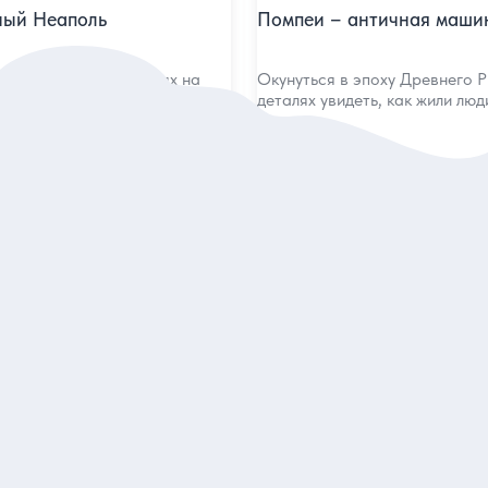
ный Неаполь
Помпеи – античная маши
о кулинарных традициях на
Окунуться в эпоху Древнего Р
амым интересным и
деталях увидеть, как жили люд
заведениям
назад
я
Индивидуальная
245 евро
экскурсию
за экскурсию
аказ и описание
Заказ и описан
5
41 отзыв
ервое свидание
Неаполь — самое интере
примечательности и тайные
Историческое наследие много
тного итальянского города
города на обзорной экскурси