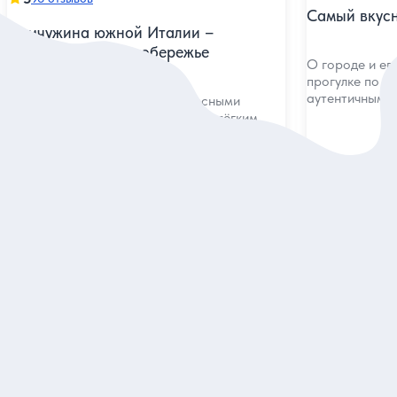
Самый вкус
Жемчужина южной Италии –
Амальфитанское побережье
О городе и ег
прогулке по с
аутентичным 
Однодневная поездка с интересными
историями, сказочными видами и лёгким
привкусом лимончелло
Индивидуальная
Индивидуальна
386 евро
140 евро
за экскурсию
за 
Заказ и описание
З
5
5
57 отзывов
42 отзыва
Увидеть Неаполь, чтобы....
Неаполь — п
Исторические перипетии, архитектурное
Главные досто
наследие и нравы горожан — первое
уголки колори