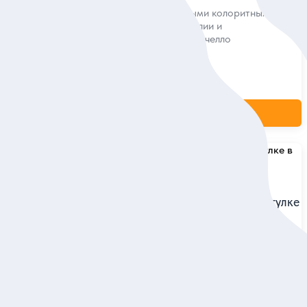
Познакомиться с самыми колоритными
городками Южной Италии и
продегустировать лимончелло
Индивидуальная
400 евро
за экскурсию
ие
Заказ и описание
5
29 отзывов
Тайны и легенды Неаполя на прогулке
в мини-группе
анорамами
р действующего
Погрузиться в прошлое и настоящее города
и познать характер его жителей
Групповая