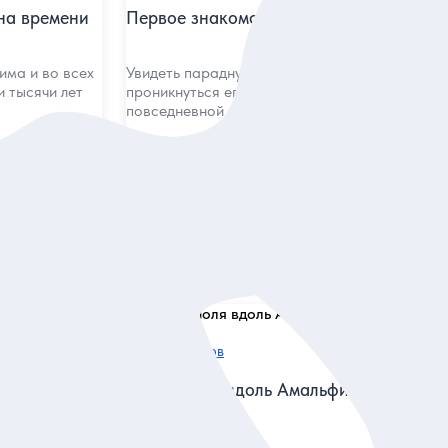
на времени
Первое знакомство с Неаполем
има и во всех
Увидеть парадную роскошь города,
и тысячи лет
проникнуться его историей и яркой
повседневной жизнью
Индивидуальная
300 евро
за экскурсию
ие
Заказ и описание
5
40 отзывов
сное
Из Неаполя вдоль Амальфитанского
побережья
культурного
и