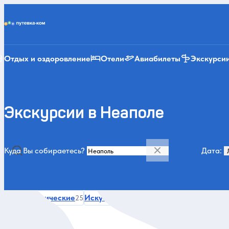
Putevka.com
Отдых и оздоровление
Отели
Авиабилеты
Экскурси
Экскурсии в Неаполе
Куда Вы собираетесь?
Дата:
Категории и места
Гастрономические
Искусство и музеи
Усадьбы и дворц
25
25