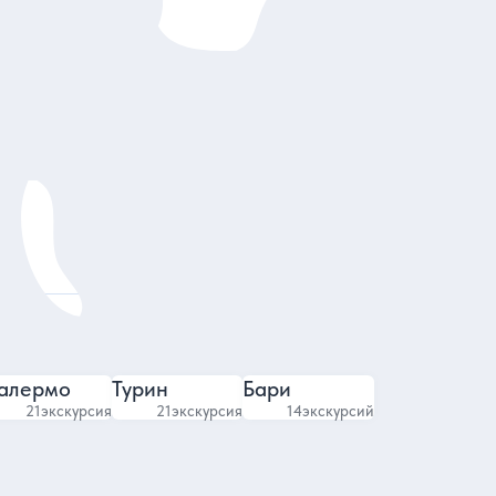
Эллина
Гид в Неаполе
6
4.93
156 отзывов
алермо
Турин
Бари
21
экскурсия
21
экскурсия
14
экскурсий
Google Maps