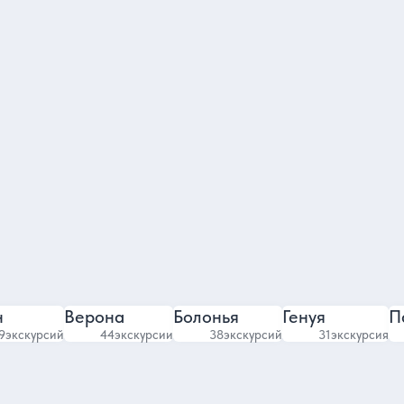
Елена
4.94
4.8
244 отзыва
202 отзыва
н
Верона
Болонья
Генуя
П
9
экскурсий
44
экскурсии
38
экскурсий
31
экскурсия
Яндекс карты