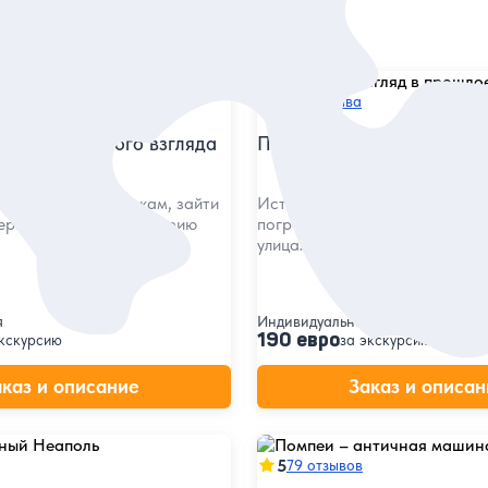
5
в
132 отзыва
юбовь с первого взгляда
Помпеи — взгляд в прошл
редневековым улочкам, зайти
История и уникалькальная ау
еркви и узнать их историю
погребенного города в его с
улицах и домах
я
Индивидуальная
190 евро
экскурсию
за экскурсию
аказ и описание
Заказ и описан
5
79 отзывов