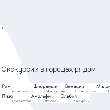
Мира
Евгения
Гид в Неаполе
4.96
363 отзыва
Экскурсии в городах рядом
Рим
Флоренция
Венеция
Мила
458
экскурсий
234
экскурсии
153
экскурсии
14
Пиза
Амальфи
Ольбия
13
экскурсий
12
экскурсий
10
экскурсий