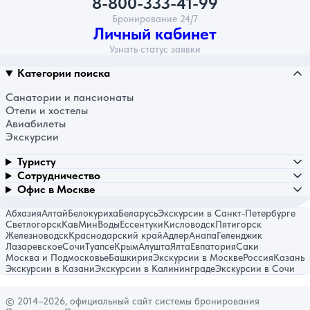
8-800-333-41-99
Бронирование 24/7
Личный кабинет
Узнать статус заявки
Категории поиска
Санатории и пансионаты
Отели и хостелы
Авиабилеты
Экскурсии
Туристу
Сотрудничество
Офис в Москве
Абхазия
Алтай
Белокуриха
Беларусь
Экскурсии в Санкт-Петербурге
Светлогорск
КавМинВоды
Ессентуки
Кисловодск
Пятигорск
Железноводск
Краснодарский край
Адлер
Анапа
Геленджик
Лазаревское
Сочи
Туапсе
Крым
Алушта
Ялта
Евпатория
Саки
Москва и Подмосковье
Башкирия
Экскурсии в Москве
Россия
Казань
Экскурсии в Казани
Экскурсии в Калининграде
Экскурсии в Сочи
© 2014–2026, официальный сайт системы бронирования