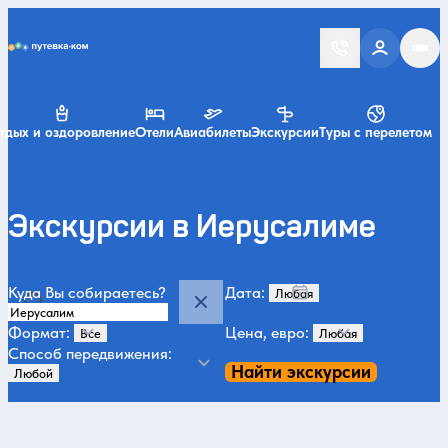
Putevka.com
тдых и оздоровление
Отели
Авиабилеты
Экскурсии
Туры с перелетом
Экскурсии в Иерусалиме
Куда Вы собираетесь?
Дата:
Формат:
Цена, евро:
Способ передвижения:
Найти экскурсии
Категории и места
Летом
Святые места
Монастыри, церкви, храмы
История и арх
39
32
27