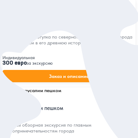
5
80 отзывов
Узнать Иерусалим за 3 часа
Насыщенная прогулка по северной или южной части города
с погружением в его древнюю историю
Индивидуальная
300 евро
за экскурсию
Заказ и описание
5
69 отзывов
Весь Иерусалим пешком
Большая обзорная экскурсия по главным
достопримечательностям города