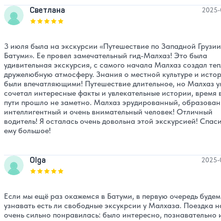
Светлана
2025-
Оценка, количество звезд:
5
3 июля была на экскурсии «Путешествие по Западной Грузии
Батуми». Ее провел замечательный гид-Малхаз! Это была
удивительная экскурсия, с самого начала Малхаз создал теп
дружелюбную атмосферу. Знания о местной культуре и исто
были впечатляющими! Путешествие длительное, но Малхаз у
сочетал интересные факты и увлекательные истории, время 
пути прошло не заметно. Малхаз эрудированный, образован
интеллигентный и очень внимательный человек! Отличный
водитель! Я осталась очень довольна этой экскурсией! Спас
ему большое!
Olga
2025-
Оценка, количество звезд:
5
Если мы ещё раз окажемся в Батуми, в первую очередь будем
узнавать есть ли свободные эксукрсии у Малхаза. Поездка 
очень сильно понравилась: было интересно, познавательно 