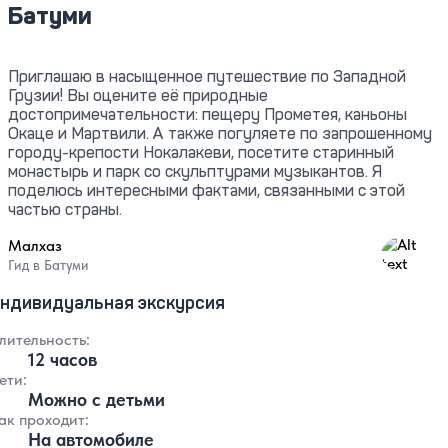
Батуми
Приглашаю в насыщенное путешествие по Западной
Грузии! Вы оцените её природные
достопримечательности: пещеру Прометея, каньоны
Окаце и Мартвили. А также погуляете по запрошенному
городу-крепости Нокалакеви, посетите старинный
монастырь и парк со скульптурами музыкантов. Я
поделюсь интересными фактами, связанными с этой
частью страны.
Малхаз
4.86
Гид в Батуми
ндивидуальная экскурсия
лительность:
12 часов
ети:
Можно с детьми
ак проходит:
На автомобиле