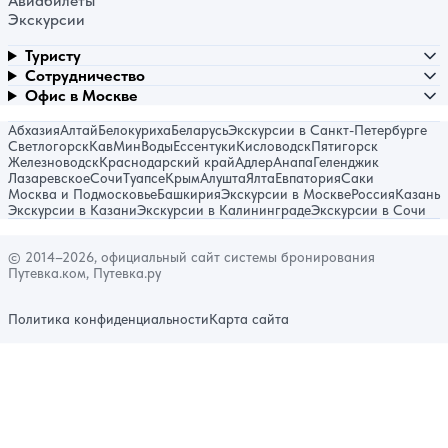
Авиабилеты
Экскурсии
Туристу
Сотрудничество
Офис в Москве
Абхазия
Алтай
Белокуриха
Беларусь
Экскурсии в Санкт-Петербурге
Светлогорск
КавМинВоды
Ессентуки
Кисловодск
Пятигорск
Железноводск
Краснодарский край
Адлер
Анапа
Геленджик
Лазаревское
Сочи
Туапсе
Крым
Алушта
Ялта
Евпатория
Саки
Москва и Подмосковье
Башкирия
Экскурсии в Москве
Россия
Казань
Экскурсии в Казани
Экскурсии в Калининграде
Экскурсии в Сочи
© 2014–2026, официальный сайт системы бронирования
Путевка.ком, Путевка.ру
Политика конфиденциальности
Карта сайта