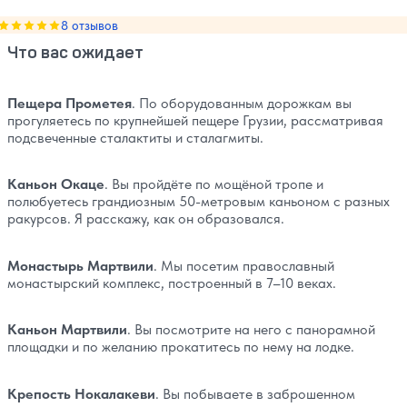
Оценка, количество звезд:
8 отзывов
5
Что вас ожидает
Пещера Прометея
. По оборудованным дорожкам вы
прогуляетесь по крупнейшей пещере Грузии, рассматривая
подсвеченные сталактиты и сталагмиты.
Каньон Окаце
. Вы пройдёте по мощёной тропе и
полюбуетесь грандиозным 50-метровым каньоном с разных
ракурсов. Я расскажу, как он образовался.
Монастырь Мартвили
. Мы посетим православный
монастырский комплекс, построенный в 7–10 веках.
Каньон Мартвили
. Вы посмотрите на него с панорамной
площадки и по желанию прокатитесь по нему на лодке.
Крепость Нокалакеви
. Вы побываете в заброшенном