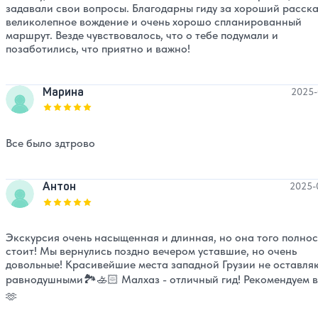
задавали свои вопросы. Благодарны гиду за хороший расска
великолепное вождение и очень хорошо спланированный
маршрут. Везде чувствовалось, что о тебе подумали и
позаботились, что приятно и важно!
Марина
2025-
Оценка, количество звезд:
5
Все было здтрово
Антон
2025-
Оценка, количество звезд:
5
Экскурсия очень насыщенная и длинная, но она того полно
стоит! Мы вернулись поздно вечером уставшие, но очень
довольные! Красивейшие места западной Грузии не оставля
равнодушными🏞️🚣🏻 Малхаз - отличный гид! Рекомендуем 
🫶