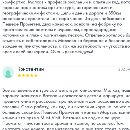
комфортно. Малхаз - профессиональный и опытный гид, кот
поразил нас знанием архитектуры, историческими и
географическими фактами. Целый день в дороге и 350км
расстояния пролетели как пара часов. За день побывали в
Пещере Прометея, двух каньонах, заехали на фабрику по
приготовлению пастилы и чурчхеллы, сероводородные
источники и пляж с магнитным песком. Отдельно хотелось б
отметить и поблагодарить Малхаза за бережное и безопасн
вождение, пунктуальность, а так же за гибкость и чуткость во
время всей экскурсии. Очень рекомендуем!
Константин
2025-
Оценка, количество звезд:
5
Все заявленное в туре соответствует описанию. Малхаз, наш
заранее написал в Ватсап и согласовал детали маршрута, 
предпочтения и рассказал про нюансы и доп расходы во вр
поездки. Свою работу, как гид, он выполнил хорошо, за что 
большое спасибо. Пещера Прометея и каньон Мартвильски
каньон это прямо Must Visit. Катание на лодке в пещере
Прометея - пустая трата времени и денег, не советую. Там
смотреть уже нечего, все интересное, а оно того стоит, в са