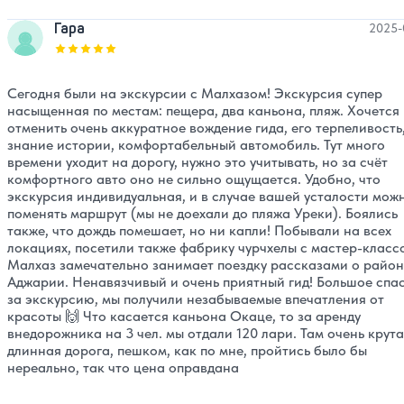
Гара
2025-
Оценка, количество звезд:
5
Сегодня были на экскурсии с Малхазом! Экскурсия супер
насыщенная по местам: пещера, два каньона, пляж. Хочется
отменить очень аккуратное вождение гида, его терпеливость
знание истории, комфортабельный автомобиль. Тут много
времени уходит на дорогу, нужно это учитывать, но за счёт
комфортного авто оно не сильно ощущается. Удобно, что
экскурсия индивидуальная, и в случае вашей усталости мож
поменять маршрут (мы не доехали до пляжа Уреки). Боялись
также, что дождь помешает, но ни капли! Побывали на всех
локациях, посетили также фабрику чурчхелы с мастер-класс
Малхаз замечательно занимает поездку рассказами о район
Аджарии. Ненавязчивый и очень приятный гид! Большое спа
за экскурсию, мы получили незабываемые впечатления от
красоты 🙌 Что касается каньона Окаце, то за аренду
внедорожника на 3 чел. мы отдали 120 лари. Там очень крута
длинная дорога, пешком, как по мне, пройтись было бы
нереально, так что цена оправдана