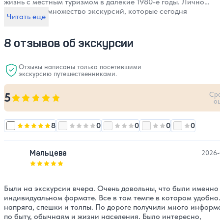
жизнь с местным туризмом в далекие 1980-е годы. Лично
разработал множество экскурсий, которые сегодня
Читать еще
считаются классическими, и выпустил первый в стране
каталог автобусных маршрутов по Аджарии. С радостью
стану вашим проводником в наш волшебный грузинский
8 отзывов об экскурсии
мир, полный чудес.
Отзывы написаны только посетившими
экскурсию путешественниками.
Ср
5
Оценка, количество звезд:
5
о
8
0
0
0
0
Оценка, количество звезд:
Оценка, количество звезд:
5
Оценка, количество звезд:
Оценка, количеств
4
Оценка, к
3
Мальцева
2026-
Оценка, количество звезд:
5
Были на экскурсии вчера. Очень довольны, что были именно
индивидуальном формате. Все в том темпе в котором удобно.
напряга, спешки и толпы. По дороге получили много инфор
по быту, обычнаям и жизни населения. Было интересно,