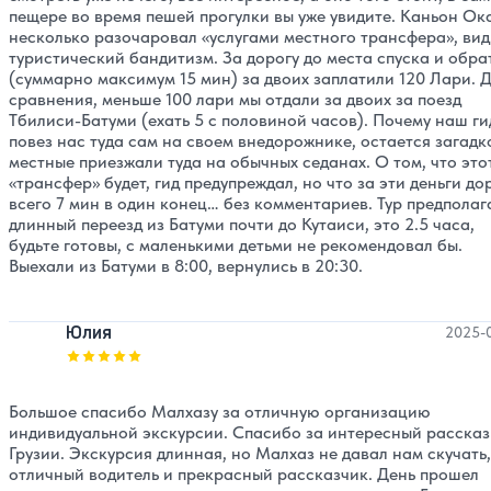
пещере во время пешей прогулки вы уже увидите. Каньон Ок
несколько разочаровал «услугами местного трансфера», вид
туристический бандитизм. За дорогу до места спуска и обра
(суммарно максимум 15 мин) за двоих заплатили 120 Лари. 
сравнения, меньше 100 лари мы отдали за двоих за поезд
Тбилиси-Батуми (ехать 5 с половиной часов). Почему наш ги
повез нас туда сам на своем внедорожнике, остается загадк
местные приезжали туда на обычных седанах. О том, что это
«трансфер» будет, гид предупреждал, но что за эти деньги до
всего 7 мин в один конец… без комментариев. Тур предполаг
длинный переезд из Батуми почти до Кутаиси, это 2.5 часа,
будьте готовы, с маленькими детьми не рекомендовал бы.
Выехали из Батуми в 8:00, вернулись в 20:30.
Юлия
2025-
Оценка, количество звезд:
5
Большое спасибо Малхазу за отличную организацию
индивидуальной экскурсии. Спасибо за интересный рассказ
Грузии. Экскурсия длинная, но Малхаз не давал нам скучать,
отличный водитель и прекрасный рассказчик. День прошел