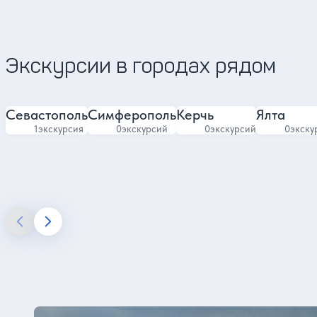
5
3 отзыва
Экскурсии в городах рядом
Севастополь
Симферополь
Керчь
Ялта
1
экскурсия
0
экскурсий
0
экскурсий
0
экску
Алупка в нашем блоге