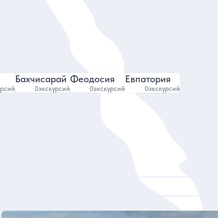
Бахчисарай
Феодосия
Евпатория
урсий
0
экскурсий
0
экскурсий
0
экскурсий