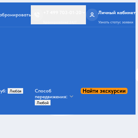
+7 499 703-01-20
Личный кабинет
забронировать
Бронирование 24/7
Узнать статус заявки
Найти экскурсии
уб:
Способ
передвижения: