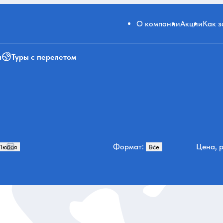
О компании
Акции
Как 
и
Туры с перелетом
Формат:
Цена, р