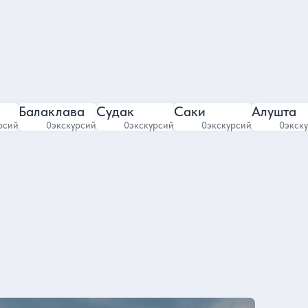
Балаклава
Судак
Саки
Алушта
рсий
0
экскурсий
0
экскурсий
0
экскурсий
0
экск