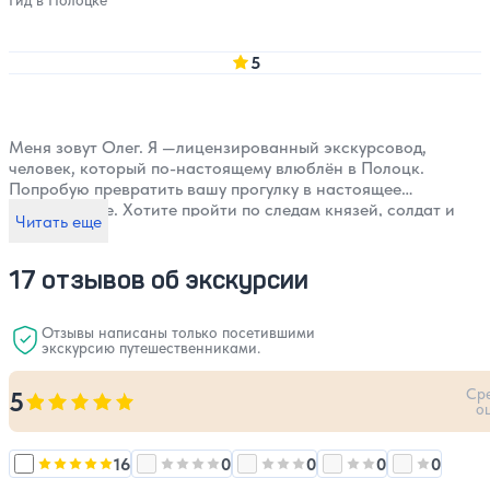
5
Меня зовут Олег. Я —лицензированный экскурсовод,
человек, который по-настоящему влюблён в Полоцк.
Попробую превратить вашу прогулку в настоящее
приключение. Хотите пройти по следам князей, солдат и
Читать еще
гениев? Тогда присоединяйтесь. Как говорят: «Прошлое не
умирает. Оно ждёт, чтобы его рассказали».
17 отзывов об экскурсии
Отзывы написаны только посетившими
экскурсию путешественниками.
Ср
5
Оценка, количество звезд:
5
о
16
0
0
0
0
Оценка, количество звезд:
Оценка, количество звезд:
5
Оценка, количество звезд:
Оценка, количест
4
Оценка, 
3