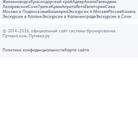
Железноводск
Краснодарский край
Адлер
Анапа
Геленджик
Лазаревское
Сочи
Туапсе
Крым
Алушта
Ялта
Евпатория
Саки
Москва и Подмосковье
Башкирия
Экскурсии в Москве
Россия
Казань
Экскурсии в Казани
Экскурсии в Калининграде
Экскурсии в Сочи
© 2014–2026, официальный сайт системы бронирования
Путевка.ком, Путевка.ру
Политика конфиденциальности
Карта сайта