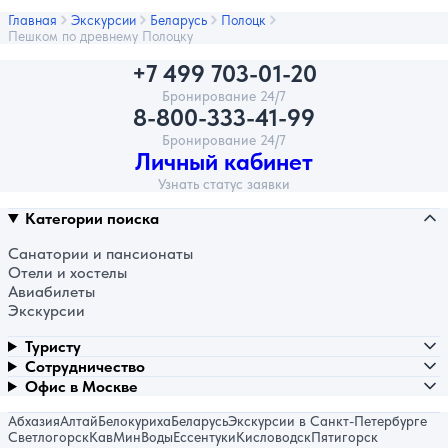
Главная
Экскурсии
Беларусь
Полоцк
Пешком по древнему Полоцку
+7 499 703-01-20
Бронирование 24/7
8-800-333-41-99
Бронирование 24/7
Личный кабинет
Узнать статус заявки
Категории поиска
Санатории и пансионаты
Отели и хостелы
Авиабилеты
Экскурсии
Туристу
Сотрудничество
Офис в Москве
Абхазия
Алтай
Белокуриха
Беларусь
Экскурсии в Санкт-Петербурге
Светлогорск
КавМинВоды
Ессентуки
Кисловодск
Пятигорск