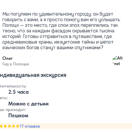
Мы погуляем по удивительному городу: он будет
говорить с вами, а я просто помогу вам его услышать.
Полоцк — это место, где слои эпох переплелись так
тесно, что за каждым фасадом скрывается тысяча
историй. Готовы отправиться в путешествие, где
средневековые храмы, иезуитские тайны и шёпот
языческих богов станут вашими спутниками?
Олег
5
Гид в Полоцке
ндивидуальная экскурсия
лительность:
2.5 часа
ети:
Можно с детьми
ак проходит:
Пешком
Оценка, количество звезд:
17 отзывов
5