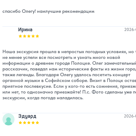
спасибо Олегу! наилучшие рекомендацим
Ирина
2026-
Оценка, количество звезд:
5
Наша экскурсия прошла в непростых погодных условиях, но 
не менее успели все посмотреть и узнать много новой
информации о древнем городе Полоцке. Олег замечательны
рассказчик, поведал нам исторические факты из жизни горо
также легенды. Благодаря Олегу удалось посетить концерт
органной музыки в Софийском соборе. Визит в Полоцк оста
приятное послевкусие. Если у кого-то есть сомнения, приезж
или нет, то однозначно приезжайте! П.с. Фото сделаны уже 
экскурсии, когда погода наладилась.
Эдуард
2026-
Оценка, количество звезд:
5