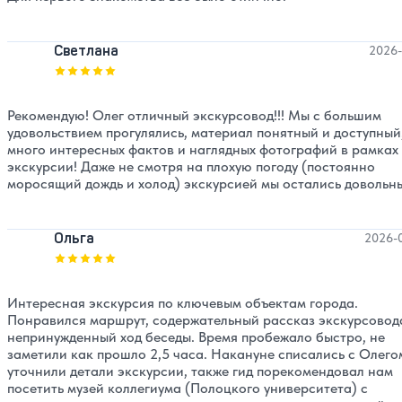
Светлана
2026-
Оценка, количество звезд:
5
Рекомендую! Олег отличный экскурсовод!!! Мы с большим
удовольствием прогулялись, материал понятный и доступный
много интересных фактов и наглядных фотографий в рамках
экскурсии! Даже не смотря на плохую погоду (постоянно
моросящий дождь и холод) экскурсией мы остались довольн
Ольга
2026-
Оценка, количество звезд:
5
Интересная экскурсия по ключевым объектам города.
Понравился маршрут, содержательный рассказ экскурсовод
непринужденный ход беседы. Время пробежало быстро, не
заметили как прошло 2,5 часа. Накануне списались с Олего
уточнили детали экскурсии, также гид порекомендовал нам
посетить музей коллегиума (Полоцкого университета) с