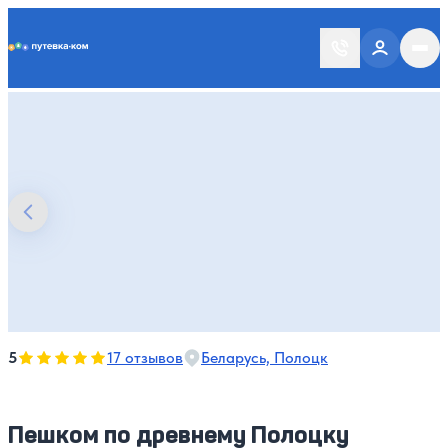
Putevka.com
Оценка, количество звезд:
5
5
17 отзывов
Беларусь, Полоцк
Пешком по древнему Полоцку