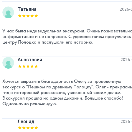
Татьяна
2026-
Оценка, количество звезд:
5
У нас была индивидуальная экскурсия. Очень познавательно
информативно и не напряжно. С удовольствием прогулялись
центру Полоцка и послушали его историю.
Анастасия
2026-
Оценка, количество звезд:
5
Хочется выразить благодарность Олегу за проведенную
экскурсию "Пешком по древнему Полоцку". Олег - прекрасн
гид и интересный рассказчик, увлеченный своим делом.
Экскурсия прошла на одном дыхании. Большое спасибо!
Однозначно рекомендую.
Леонид
2026-
Оценка, количество звезд:
5