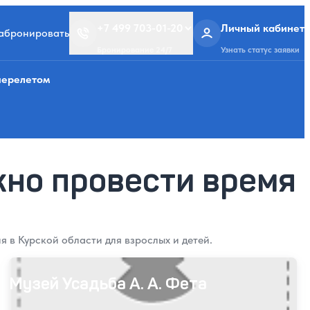
+7 499 703-01-20
Личный кабинет
забронировать
Бронирование 24/7
Узнать статус заявки
перелетом
жно провести время
я в Курской области для взрослых и детей.
Музей Усадьба А. А. Фета
Музей Усадьба А. А. Фета