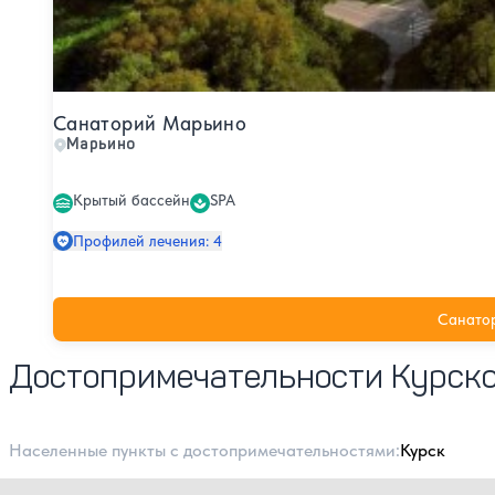
Санаторий Марьино
Марьино
Крытый бассейн
SPA
Профилей лечения: 4
Санато
Достопримечательности Курско
Населенные пункты с достопримечательностями:
Курск