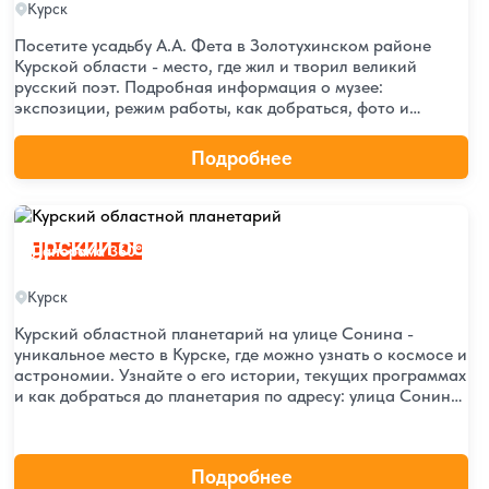
Курск
Посетите усадьбу А.А. Фета в Золотухинском районе
Курской области - место, где жил и творил великий
русский поэт. Подробная информация о музее:
экспозиции, режим работы, как добраться, фото и
виртуальный тур.
Подробнее
Курский областной планетарий
Курский областной планетарий
Панорама 360°
Курск
Курский областной планетарий на улице Сонина -
уникальное место в Курске, где можно узнать о космосе и
астрономии. Узнайте о его истории, текущих программах
и как добраться до планетария по адресу: улица Сонина,
6. Посетите планетарий для новых знаний и впечатлений!
Подробнее