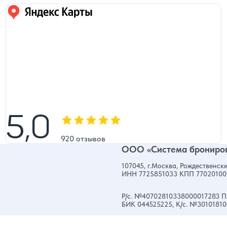
Яндекс карты
5,0
5,0
Оценка, количество звезд:
920 отзывов
ООО «Система брониров
107045, г.Москва, Рождественски
ИНН 7725851033 КПП 77020100
Р/с. №40702810338000017283 П
БИК 044525225, К/с. №3010181