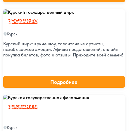
Курский государственный цирк
Курский государственный цирк
Панорама 360°
Курск
Курский цирк: яркие шоу, талантливые артисты,
незабываемые эмоции. Афиша представлений, онлайн-
покупка билетов, фото и отзывы. Приходите всей семьей!
Подробнее
 Пушкина
Курская государственная филармония
Курская государственная
Панорама 360°
филармония
Курск