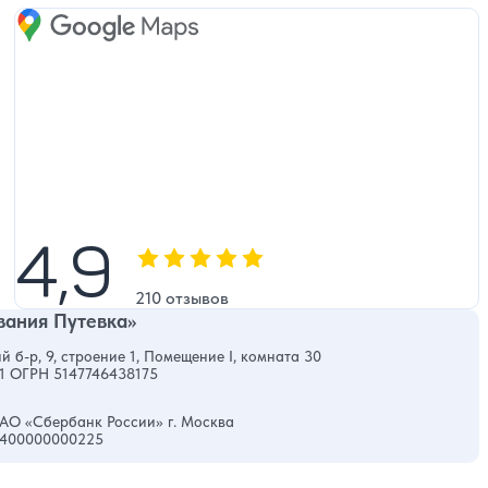
Google Maps
4,9
4,9
Оценка, количество звезд:
210 отзывов
ания Путевка»
й б-р, 9, строение 1, Помещение I, комната 30
1 ОГРН 5147746438175
АО «Сбербанк России» г. Москва
0400000000225