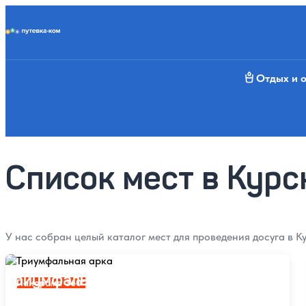
Putevka.com
Отдых и 
Назад
Список мест в Курс
У нас собран целый каталог мест для проведения досуга в Ку
Триумфальная арка
Триумфальная арка
Панорама 360°