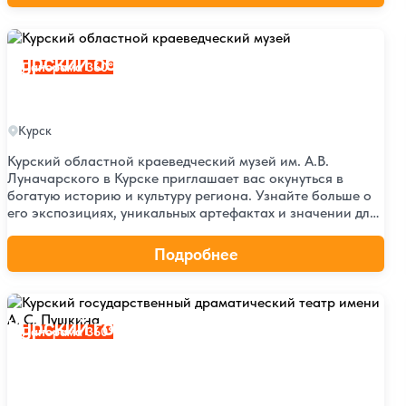
Курский областной краеведческий музей
Курский областной краеведческий
Панорама 360°
музей
Курск
Курский областной краеведческий музей им. А.В.
Луначарского в Курске приглашает вас окунуться в
богатую историю и культуру региона. Узнайте больше о
его экспозициях, уникальных артефактах и значении для
курского края. Посетите музей и ощутите дух прошлого.
Подробнее
Курский государственный драматический театр имени А. С.
Курский государственный
Панорама 360°
драматический театр имени А. С.
Пушкина