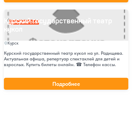
Курский государственный театр кукол
Курский государственный театр
Панорама 360°
кукол
Курск
Курский государственный театр кукол на ул. Радищева.
Актуальная афиша, репертуар спектаклей для детей и
взрослых. Купить билеты онлайн. ☎ Телефон кассы.
Подробнее