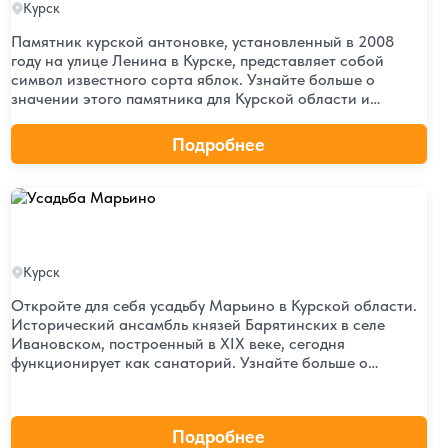
Курск
Памятник курской антоновке, установленный в 2008
году на улице Ленина в Курске, представляет собой
символ известного сорта яблок. Узнайте больше о
значении этого памятника для Курской области и
истории создания этого уникального монумента.
Подробнее
Усадьба Марьино
Усадьба Марьино
Курск
Откройте для себя усадьбу Марьино в Курской области.
Исторический ансамбль князей Барятинских в селе
Ивановском, построенный в XIX веке, сегодня
функционирует как санаторий. Узнайте больше о
культурном наследии и современном значении этого
уникального места.
Подробнее