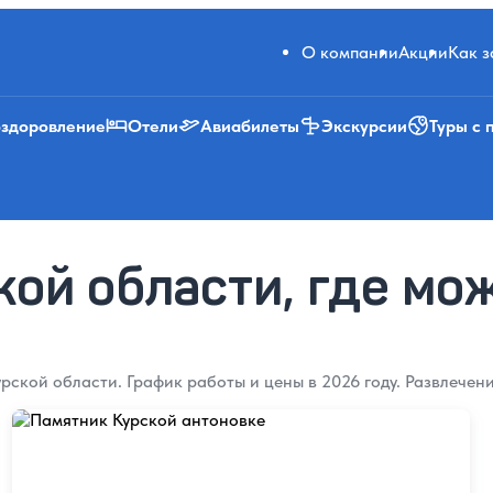
О компании
Акции
Как 
оздоровление
Отели
Авиабилеты
Экскурсии
Туры с 
кой области, где мо
рской области. График работы и цены в 2026 году. Развлечени
Памятник Курской антоновке
Памятник Курской антоновке