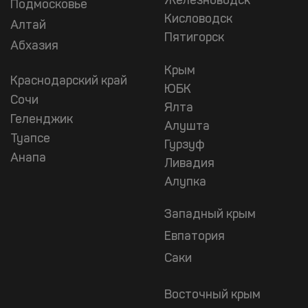
Железноводск
Подмосковье
Кисловодск
Алтай
Пятигорск
Абхазия
Крым
Краснодарский край
ЮБК
Сочи
Ялта
Геленджик
Алушта
Туапсе
Гурзуф
Анапа
Ливадия
Алупка
Западный крым
Евпатория
Саки
Восточный крым