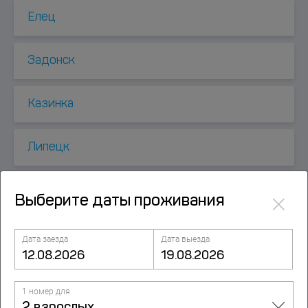
Елец
Задонск
Казинка
Липецк
Лиски
×
Выберите даты проживания
Нововоронеж
Дата заезда
Дата выезда
Острогожск
1 номер для