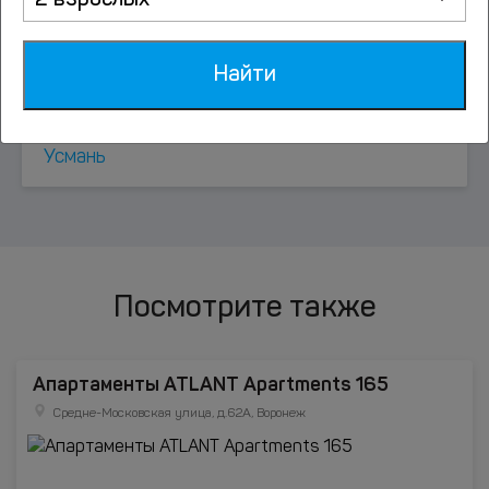
2 взрослых
Парточки
Найти
Скорняково
Усмань
Посмотрите также
Апартаменты ATLANT Apartments 165
Средне-Московская улица, д.62А, Воронеж