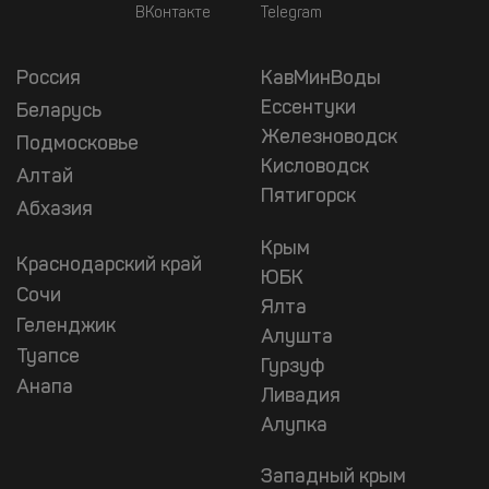
ВКонтакте
Telegram
Россия
КавМинВоды
Ессентуки
Беларусь
Железноводск
Подмосковье
Кисловодск
Алтай
Пятигорск
Абхазия
Крым
Краснодарский край
ЮБК
Сочи
Ялта
Геленджик
Алушта
Туапсе
Гурзуф
Анапа
Ливадия
Алупка
Западный крым