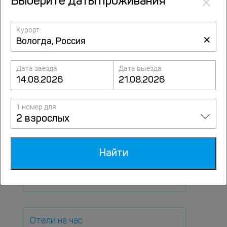
×
Выберите даты проживания
Лето
Курорт:
×
Осень
Дата заезда
Дата выезда
Новый год
1 номер для
2 взрослых
В июне
Найти
Майские праздники
Отели на час