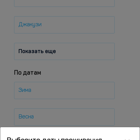
Джакузи
Показать еще
По датам
Зима
Весна