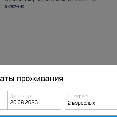
0 RUB за номер за пребывание. В стоимость не
включено
даты проживания
Дата выезда
1 номер для
2 взрослых
Услуги и
Питание
удобства