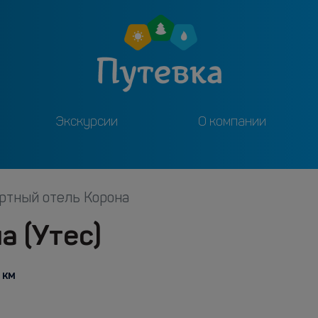
Экскурсии
О компании
ртный отель Корона
а (Утес)
 км