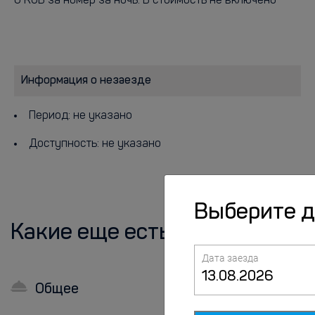
0 RUB за номер за ночь. В стоимость не включено
Информация о незаезде
Период: не указано
Доступность: не указано
Выберите 
Какие еще есть удобства?
Дата заезда
Общее
В номерах