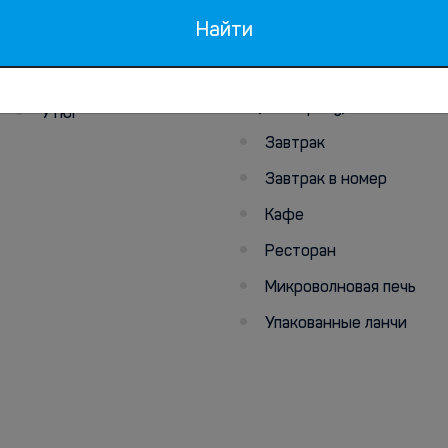
Бар
Найти
Прачечная
Бесплатный чай/кофе
Фен (по запросу)
Диетическое меню
(по запросу)
Утюг
Завтрак
Завтрак в номер
Кафе
Ресторан
Микроволновая печь
Упакованные ланчи