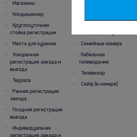
Магазины
Обслуживание
номеров
Кондиционер
Холодильник
Круглосуточная
стойка регистрации
Номера для курящих
Места для курения
Семейные номера
Ускоренная
Кабельное
регистрация заезда и
телевидение
выезда
Телевизор
Терраса
Сейф (в номере)
Ранняя регистрация
заезда
Поздняя регистрация
выезда
Индивидуальная
регистрация заезда и