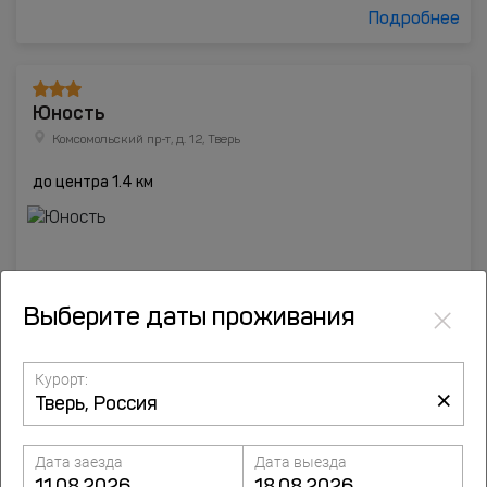
Подробнее
Юность
Комсомольский пр-т, д. 12, Тверь
до центра 1.4 км
×
Выберите даты проживания
Курорт:
×
Дата заезда
Дата выезда
от
2519
руб.