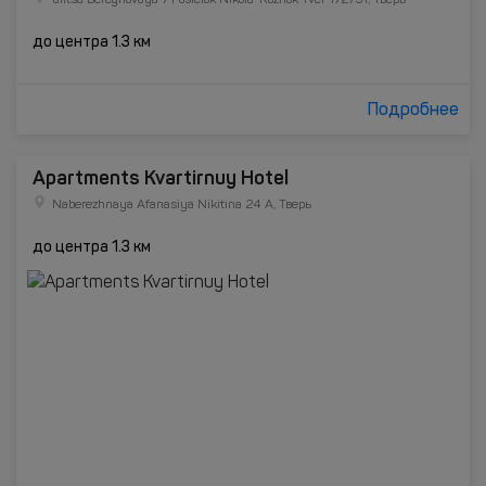
ulitsa Bereghovaya 7 Posielok Nikola-Rozhok Tver 172751, Тверь
до центра 1.3 км
Подробнее
Apartments Kvartirnuy Hotel
Naberezhnaya Afanasiya Nikitina 24 А, Тверь
до центра 1.3 км