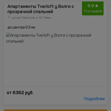
9.9
Апартаменты Tverloft у Волги с
прозрачной спальней
11 отзывов
улица Советская, д. 62, Тверь
до центра 0.3 км
от
6362
руб.
Подробнее