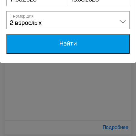
Подробнее
1 номер для
2 взрослых
Тверская усадьба
Пушкинская ул., д. 16/18, Тверь
Найти
до центра 0.3 км
Подробнее