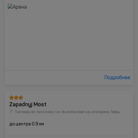
Подробнее
Zapadnyj Most
Tverskaja obl. Kalininskij r-on, Burashevskoe s/p, Andrejkovo, Тверь
до центра 0.9 км