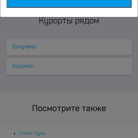
Курорты рядом
Богучаны
Кодинск
Посмотрите также
Отели Туры