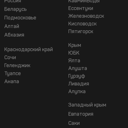
Россия
КавМинВоды
Ессентуки
Беларусь
Железноводск
Подмосковье
Кисловодск
Алтай
Пятигорск
Абхазия
Крым
Краснодарский край
ЮБК
Сочи
Ялта
Геленджик
Алушта
Туапсе
Гурзуф
Анапа
Ливадия
Алупка
Западный крым
Евпатория
Саки