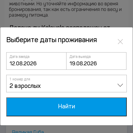
животными. Но уточняйте информацию во время
бронирования, так как есть ограничения по весу и
размеру питомца.
Далеко ли Kalevala расположен от
аэропорта, ж/д вокзала и метро?
×
Выберите даты проживания
Ближайший аэропорт: Петрозаводск (39.2 км).
Дата заезда
Дата выезда
1 номер для
2 взрослых
Курорты рядом
Найти
Алекка
Великая Губа