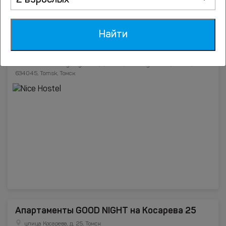
2 взрослых
Найти
Nice Hostel
ulitsa 19 Gvardeyskoy Divizii, 7, Tomsk, Tomskaya oblast', Russia,
634045, Tomsk, Томск
Апартаменты GOOD NIGHT на Косарева 25
улица Косарева, д. 25, Томск