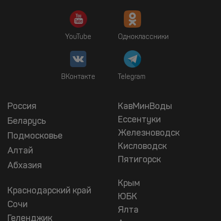
YouTube
Одноклассники
ВКонтакте
Telegram
Россия
КавМинВоды
Ессентуки
Беларусь
Железноводск
Подмосковье
Кисловодск
Алтай
Пятигорск
Абхазия
Крым
Краснодарский край
ЮБК
Сочи
Ялта
Геленджик