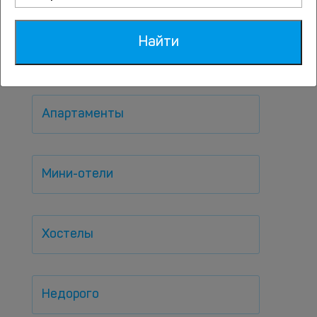
Популярные варианты
размещений
Найти
По типам
Апартаменты
Мини-отели
Хостелы
Недорого