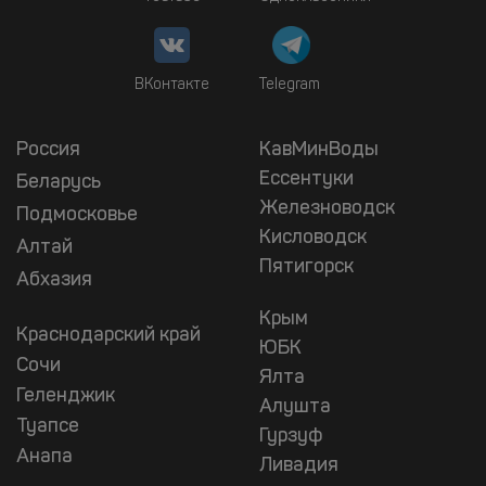
ВКонтакте
Telegram
Россия
КавМинВоды
Ессентуки
Беларусь
Железноводск
Подмосковье
Кисловодск
Алтай
Пятигорск
Абхазия
Крым
Краснодарский край
ЮБК
Сочи
Ялта
Геленджик
Алушта
Туапсе
Гурзуф
Анапа
Ливадия