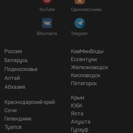
YouTube
Одноклассники
ВКонтакте
Telegram
Россия
КавМинВоды
Ессентуки
Беларусь
Железноводск
Подмосковье
Кисловодск
Алтай
Пятигорск
Абхазия
Крым
Краснодарский край
ЮБК
Сочи
Ялта
Геленджик
Алушта
Туапсе
Гурзуф