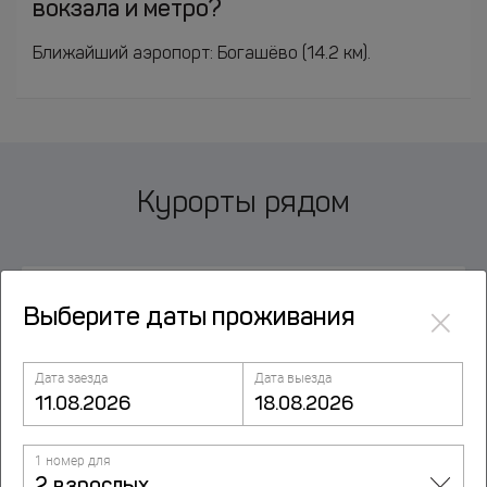
вокзала и метро?
Ближайший аэропорт: Богашёво (14.2 км).
Курорты рядом
Аэропорт
×
Выберите даты проживания
Болотное
Дата заезда
Дата выезда
Колмогорово
1 номер для