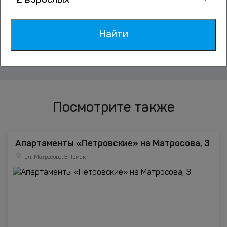
2 взрослых
Северск
Найти
Юрга
Посмотрите также
Апартаменты «Петровские» на Матросова, 3
ул. Матросова, 3, Томск