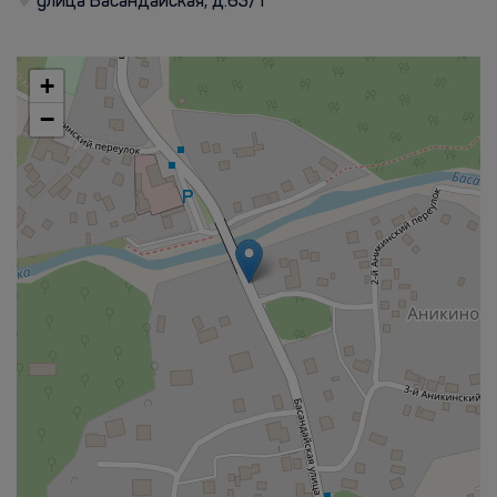
улица Басандайская, д.63/1
+
−