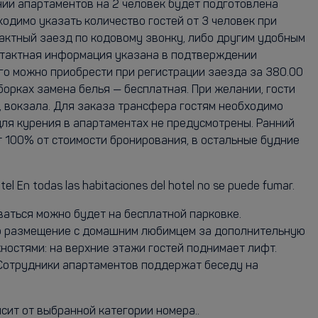
ии апартаментов на 2 человек будет подготовлена
одимо указать количество гостей от 3 человек при
актный заезд по кодовому звонку, либо другим удобным
онтактная информация указана в подтверждении
Его можно приобрести при регистрации заезда за 380.00
борках замена белья — бесплатная. При желании, гости
, вокзала. Для заказа трансфера гостям необходимо
 для курения в апартаментах не предусмотрены. Ранний
т 100% от стоимости бронирования, в остальные будние
el En todas las habitaciones del hotel no se puede fumar.
ваться можно будет на бесплатной парковке.
но размещение с домашним любимцем за дополнительную
остями: на верхние этажи гостей поднимает лифт.
. Сотрудники апартаментов поддержат беседу на
исит от выбранной категории номера..