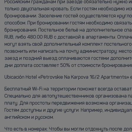
Российским гражданам при заезде обязательно нужно и
только двуспальная кровать. Если гостям необходимо ис
бронировании. Заселение гостей осуществляется кругло
способом. При бронировании гостям необходимо связат
бронирования. Постельное бельё на дополнительное спа
RUB, либо 480.00 RUB с доставкой в апартаменты. Оплач
могут взять свой дополнительный комплект постельного
позвонить или написать на почту администратору: место
заезд и поздний выезд оплачиваются гостями дополните
дни доплата составляет 50% от стоимости бронирования
Ubicación Hotel «Petrovskie Na Karpova 16/2 Apartments» est
Бесплатный Wi-Fi на территории поможет всегда остават
Специально для автопутешественников организована па
плату. Для простоты передвижения возможна организаци
Гостям доступны и другие услуги. Например, индивидуа
английском и русском.
Что есть в номерах: Чтобы вы могли отдохнуть после дол