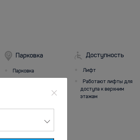
Доступность
Парковка
Лифт
Парковка
Работают лифты для
Парковка рядом с
×
доступа к верхним
отелем
этажам
Бесплатная
общественная
парковка поблизости