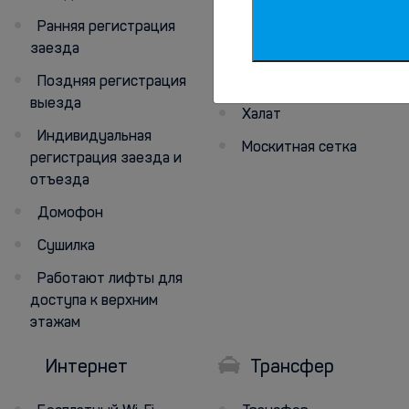
Ранняя регистрация
Кабельное
заезда
телевидение
Поздняя регистрация
Телевизор
выезда
Халат
Индивидуальная
Москитная сетка
регистрация заезда и
отъезда
Домофон
Сушилка
Работают лифты для
доступа к верхним
этажам
Интернет
Трансфер