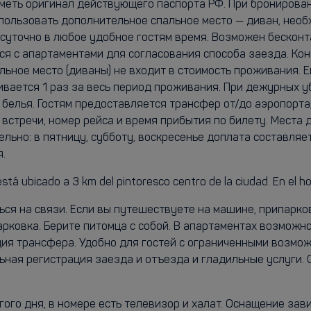
меть оригинал действующего паспорта РФ. При бронирован
пользовать дополнительное спальное место — диван, необх
суточно в любое удобное гостям время. Возможен бесконт
ься с апартаментами для согласования способа заезда. К
льное место (диваны) не входит в стоимость проживания. 
ивается 1 раз за весь период проживания. При дежурных у
 белья. Гостям предоставляется трансфер от/до аэропорта
 встречи, номер рейса и время прибытия по билету. Места
льно: в пятницу, субботу, воскресенье доплата составляе
.
á ubicado a 3 km del pintoresco centro de la ciudad. En el hot
ься на связи. Если вы путешествуете на машине, припарко
рковка. Берите питомца с собой. В апартаментах возмож
я трансфера. Удобно для гостей с ограниченными возможн
льная регистрация заезда и отъезда и гладильные услуги
гого дня, в номере есть телевизор и халат. Оснащение зав