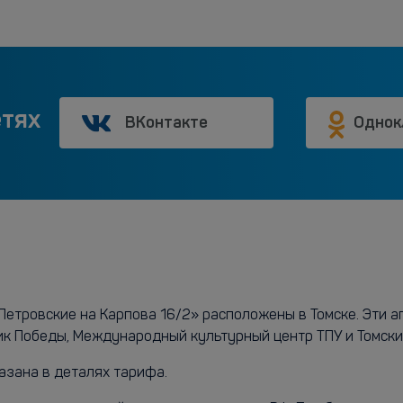
етях
ВКонтакте
Однок
етровские на Карпова 16/2» расположены в Томске. Эти ап
ик Победы, Международный культурный центр ТПУ и Томски
азана в деталях тарифа.