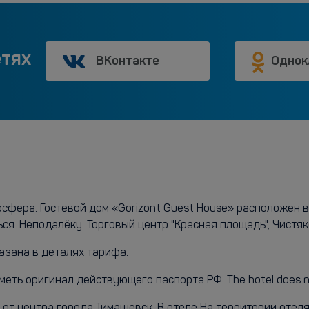
етях
ВКонтакте
Однок
фера. Гостевой дом «Gorizont Guest House» расположен в 
ся. Неподалёку: Торговый центр "Красная площадь", Чистяк
азана в деталях тарифа.
ь оригинал действующего паспорта РФ. The hotel does not a
от центра города Тимашевск. В отеле На территории отеля 