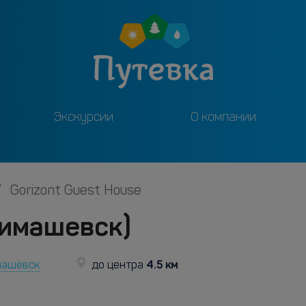
Экскурсии
О компании
Gorizont Guest House
Тимашевск)
4.5 км
имашёвск
до центра