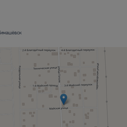
, Тимашёвск