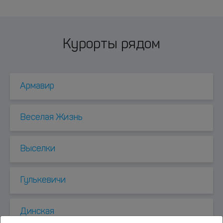
Курорты рядом
Армавир
Веселая Жизнь
Выселки
Гулькевичи
Динская