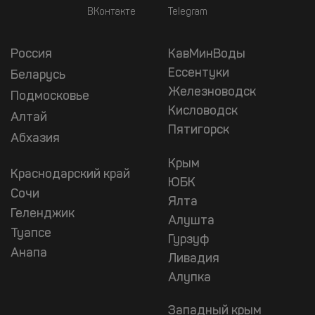
ВКонтакте
Telegram
Россия
КавМинВоды
Ессентуки
Беларусь
Железноводск
Подмосковье
Кисловодск
Алтай
Пятигорск
Абхазия
Крым
Краснодарский край
ЮБК
Сочи
Ялта
Геленджик
Алушта
Туапсе
Гурзуф
Анапа
Ливадия
Алупка
Западный крым