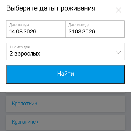
×
Выберите даты проживания
Егорлыкская
Дата заезда
Дата выезда
Кавказская
1 номер для
Казачий
2 взрослых
Кореновск
Найти
Краснопартизанское
Кропоткин
Курганинск