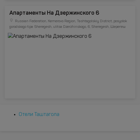
Апартаменты На Дзержинского 6
Russian Federation, Kemerovo Region, Tashtagolskiy District, posyolok
gorodskogo tipa Sheregesh, ulitsa Dzerzhinskogo, 6, Sheregesh, Шерегеш
Отели Таштагола