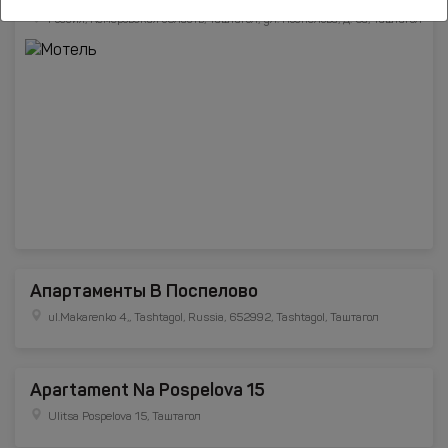
Россия, Кемеровская область, Таштагол, ул. Поспелова, д. 5а, Таштагол
Апартаменты В Поспелово
ul.Makarenko 4,, Tashtagol, Russia, 652992, Tashtagol, Таштагол
Apartament Na Pospelova 15
Ulitsa Pospelova 15, Таштагол