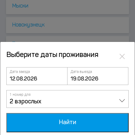
Мыски
Новокузнецк
Турочак
×
Выберите даты проживания
Шерегеш
Дата заезда
Дата выезда
1 номер для
2 взрослых
Посмотрите также
Найти
Мотель