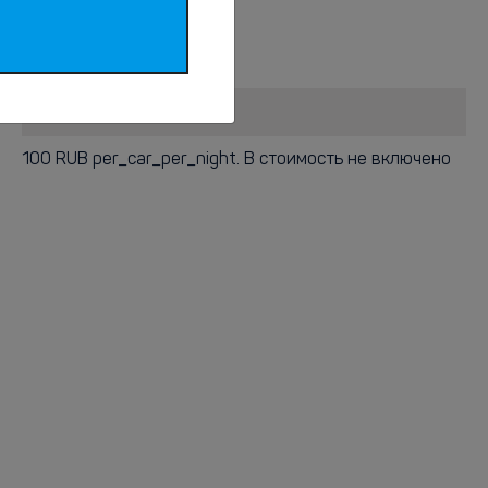
Парковка
100 RUB per_car_per_night. В стоимость не включено