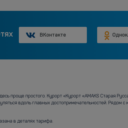
етях
ВКонтакте
Однок
есь проще простого. Курорт «Курорт «AMAKS Старая Русса
гуляться вдоль главных достопримечательностей. Рядом с
азана в деталях тарифа.