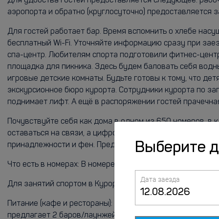
Для удобства гостей предоставляется следующее: рабоч
аэропорта и обратно (круглосуточно) предоставляется з
Для гостей работает бар. Время вспомнить о хлебе насу
бесплатный Wi-Fi. Уточняйте информацию сразу при заез
спа-центр. Любителям спорта подготовили фитнес-центр.
площадка для пикника. Здесь будем баловать себя водн
игровые детские комнаты. Будьте готовы к тому, что дет
экскурсионное бюро курорта. Сотрудники курорта по за
поднимает лифт. А ещё в распоряжении гостей прачечная,
Почувствуйте себя как дома в одном из 650 номеров, в
оставаться на связи, а цифровое телевидение не даст 
Выберите 
принадлежности и фен. Предоставляются следующие удо
Что есть в номерах: В номере вас будут ждать телевизо
Дата заезда
Для занятий спортом в Курорт «AMAKS Старая Русса» ес
Питание (кафе и рестораны): Когда вы проголодаетесь, 
предлагает 2 баров/лаунжей, где вам помогут расслабит