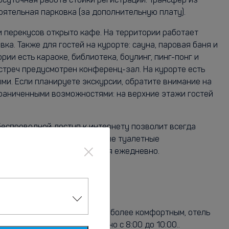
осуточная работа стойки регистрации. Трансфер из
оятельная парковка (за дополнительную плату).
и перекусов открыто кафе. На территории работает
а. Также для гостей на курорте: сауна, паровая баня и
ии есть караоке, библиотека, боулинг, пинг-понг и
стреч предусмотрен конференц-зал. На курорте есть
ыми. Если планируете экскурсии, обратите внимание на
граниченными возможностями: на верхние этажи гостей
беспроводной доступ к интернету позволит всегда
. Предоставляются бесплатные туалетные
×
орка номеров осуществляется ежедневно.
омера..
оранов. Чтобы отдых был еще более комфортным, отель
ол) предлагается ежедневно с 8:00 до 10:00..