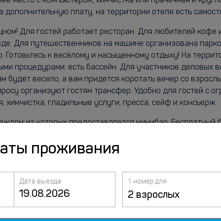
ее место с компьютером, химчистка или прачечная и кругл
а дополнительную плату, на территории отеля есть самост
щном! Для гостей работает ресторан. Для любителей кофе 
де. Для путешественников на машине организована парковк
 Готовьтесь к весёлому и насыщенному отдыху! На территор
ыми процедурами: есть бассейн. Для участников деловых в
ям будет весело, а вам придется коротать вечер со взросл
просу организуют гостям трансфер. Удобно для гостей с о
 химчистка, гладильные услуги, пресса, сейф и консьерж.
 каждом из которых предоставляется минибар. Бесплатный 
скучать. Собственные ванные комнаты, ванны или душевые
даты проживания
бства и услуги: письменные столы и массаж в номере. Уб
р и мини-бар. Оснащение зависит от выбранной категории н
Дата выезда
1 номер для
ть Фитнес-центр.
2 взрослых
этот курорт приглашает вас посетить один из своих 2 рест
ься освежающие напитки. Бесплатный завтрак (шведский ст