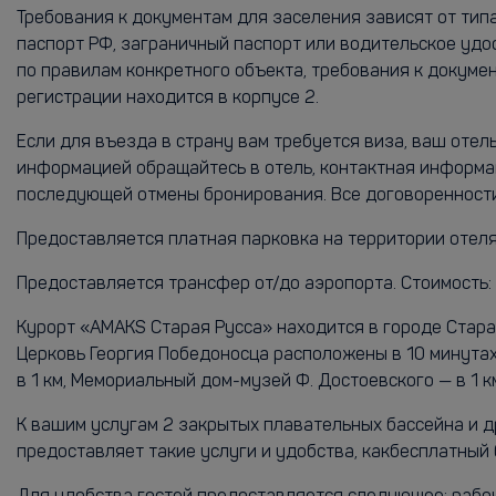
Требования к документам для заселения зависят от тип
паспорт РФ, заграничный паспорт или водительское удо
по правилам конкретного объекта, требования к докумен
регистрации находится в корпусе 2.
Если для въезда в страну вам требуется виза, ваш оте
информацией обращайтесь в отель, контактная информац
последующей отмены бронирования. Все договоренности
Предоставляется платная парковка на территории отеля.
Предоставляется трансфер от/до аэропорта. Стоимость: 
Курорт «AMAKS Старая Русса» находится в городе Старая
Церковь Георгия Победоносца расположены в 10 минутах
в 1 км, Мемориальный дом-музей Ф. Достоевского — в 1 км
К вашим услугам 2 закрытых плавательных бассейна и др
предоставляет такие услуги и удобства, какбесплатный 