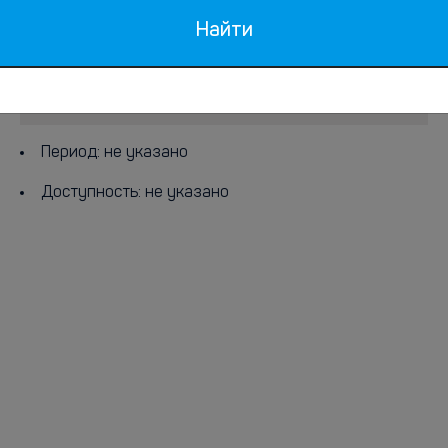
Найти
есть Паровая баня; Салон красоты; Сауна; Спа-центр.
Информация о незаезде
Период: не указано
Доступность: не указано