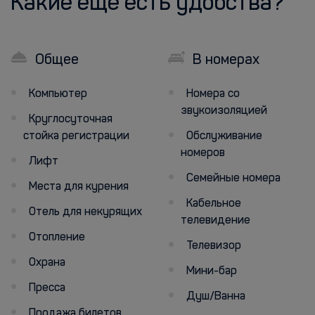
Какие еще есть удобства?
Общее
В номерах
Компьютер
Номера со
звукоизоляцией
Круглосуточная
стойка регистрации
Обслуживание
номеров
Лифт
Семейные номера
Места для курения
Кабельное
Отель для некурящих
телевидение
Отопление
Телевизор
Охрана
Мини-бар
Пресса
Душ/Ванна
Продажа билетов