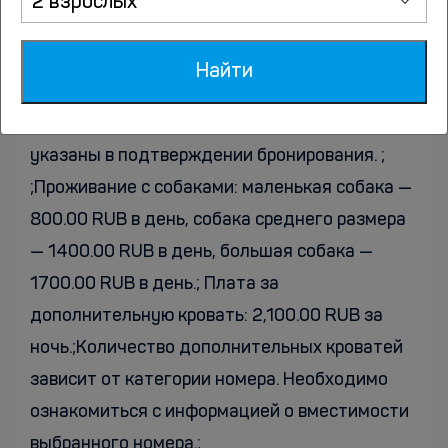
2 взрослых
размещения.;Проживание с животными
разрешено не во всех категориях. При
Найти
бронировании необходимо уточнять
информацию у отельера. Контактные данные
указаны в подтверждении бронирования. ;
;Проживание с собаками: маленькая собака —
800.00 RUB в день, собака среднего размера
— 1400.00 RUB в день, большая собака —
1700.00 RUB в день.; Плата за
дополнительную кровать: 2,100.00 RUB за
ночь.;Количество дополнительных кроватей
зависит от категории номера. Необходимо
ознакомиться с информацией о вместимости
выбранного номера.;