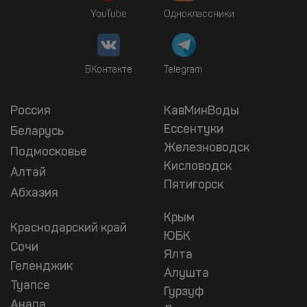
YouTube
Одноклассники
ВКонтакте
Telegram
Россия
КавМинВоды
Ессентуки
Беларусь
Железноводск
Подмосковье
Кисловодск
Алтай
Пятигорск
Абхазия
Крым
Краснодарский край
ЮБК
Сочи
Ялта
Геленджик
Алушта
Туапсе
Гурзуф
Анапа