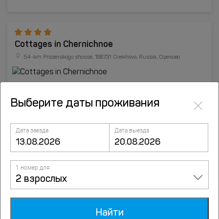
Cottages in Chernichnoe
54-km Priozerskogo shosse, 188731 Orekhovo, Russia, Орехово
×
Выберите даты проживания
Дата заезда
Дата выезда
1 номер для
2 взрослых
Отели Сосново
Найти