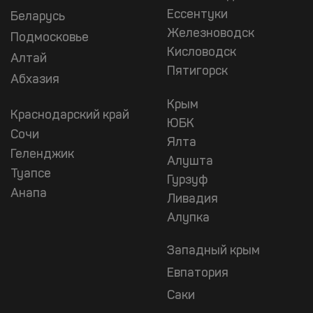
Ессентуки
Беларусь
Железноводск
Подмосковье
Кисловодск
Алтай
Пятигорск
Абхазия
Крым
Краснодарский край
ЮБК
Сочи
Ялта
Геленджик
Алушта
Туапсе
Гурзуф
Анапа
Ливадия
Алупка
Западный крым
Евпатория
Саки