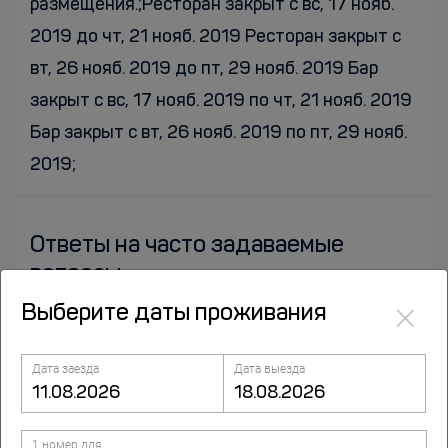
размещения.;Ресторан закрыт с вс, 17 нояб.
2019 до чт, 21 нояб. 2019 Ресторан закрыт с
вт, 26 нояб. 2019 до пт, 29 нояб. 2019 Бар
закрыт с вс, 17 нояб. 2019 по чт, 21 нояб. 2019
Бар закрыт с вт, 26 нояб. 2019 по пт, 29 нояб.
2019;
Ответы на часто задаваемые
вопросы
×
Выберите даты проживания
Какие категории номеров в Пансионат
Соколова Пустынь и что в них есть?
Дата заезда
Дата выезда
Категории номеров: Студия, Полулюкс,
Двухместный номер Economy двуспальная
кровать, Двухместный номер Economy
1 номер для