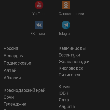
YouTube
Одноклассники
ВКонтакте
Telegram
Россия
КавМинВоды
Ессентуки
Беларусь
Железноводск
Подмосковье
Кисловодск
Алтай
Пятигорск
Абхазия
Крым
Краснодарский край
ЮБК
Сочи
Ялта
Геленджик
Алушта