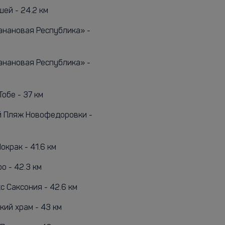
ей - 24.2 км
анановая Республика» -
анановая Республика» -
обе - 37 км
 Пляж Новофедоровки -
окрак - 41.6 км
о - 42.3 км
с Саксония - 42.6 км
кий храм - 43 км