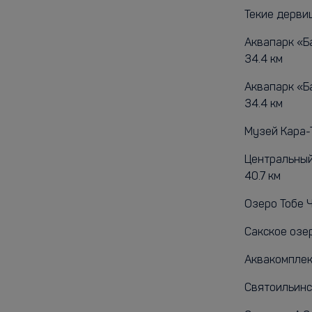
Текие дервиш
Аквапарк «Б
34.4 км
Аквапарк «Б
34.4 км
Музей Кара-Т
Центральный
40.7 км
Озеро Тобе Ч
Сакское озер
Аквакомплек
Святоильинс