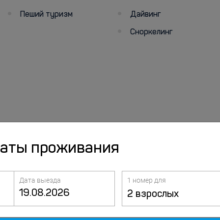
Пеший туризм
Дайвинг
Сноркелинг
даты проживания
Дата выезда
1 номер для
2 взрослых