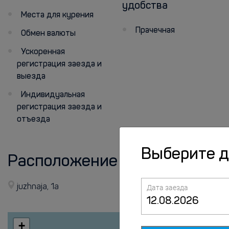
удобства
Места для курения
Прачечная
Обмен валюты
Ускоренная
регистрация заезда и
выезда
Индивидуальная
регистрация заезда и
отъезда
Выберите 
Расположение
juzhnaja, 1a
Дата заезда
+