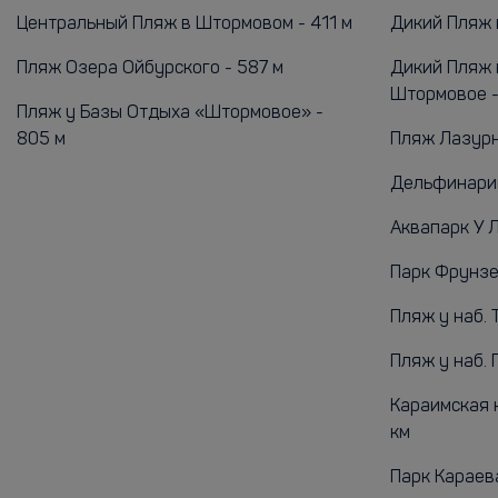
Центральный Пляж в Штормовом - 411 м
Дикий Пляж в
Пляж Озера Ойбурского - 587 м
Дикий Пляж 
Штормовое - 
Пляж у Базы Отдыха «Штормовое» -
805 м
Пляж Лазурн
Дельфинарий
Аквапарк У Л
Парк Фрунзе 
Пляж у наб. 
Пляж у наб. Г
Караимская 
км
Парк Караева