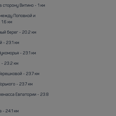
 сторону Витино - 1 км
между Поповкой и
1.6 км
ый берег - 20.2 км
 - 23.1 км
укоморья - 23.1 км
- 23.2 км
Терешковой - 23.7 км
орького - 23.7 км
кенасса Евпатории - 23.8
 - 24.1 км