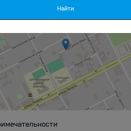
Найти
римечательности