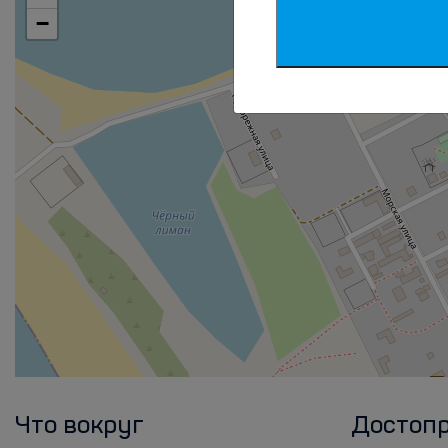
−
Что вокруг
Достоп