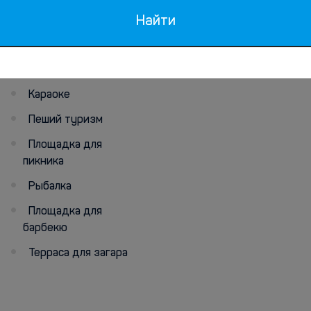
Библиотека
велосипеде
Найти
Прокат велосипедов
Сноркелинг
Удобства для
Тренажерный зал
барбекю
Караоке
Пеший туризм
Площадка для
пикника
Рыбалка
Площадка для
барбекю
Терраса для загара