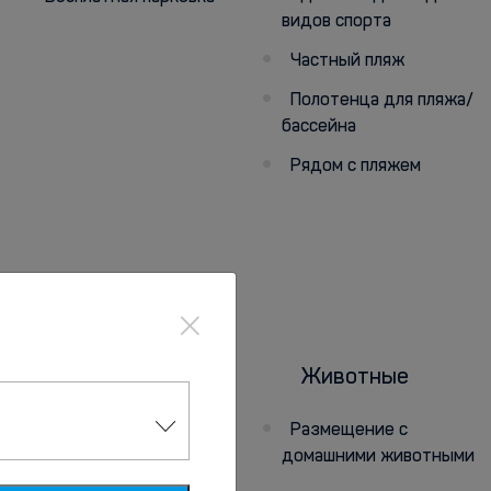
видов спорта
Частный пляж
Полотенца для пляжа/
бассейна
Рядом с пляжем
×
Красота и
Животные
здоровье
Размещение с
домашними животными
Паровая баня