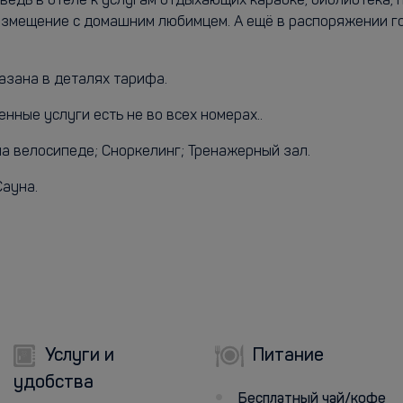
 ведь в отеле к услугам отдыхающих караоке, библиотека,
азмещение с домашним любимцем. А ещё в распоряжении го
азана в деталях тарифа.
енные услуги есть не во всех номерах..
на велосипеде; Сноркелинг; Тренажерный зал.
Сауна.
Услуги и
Питание
удобства
Бесплатный чай/кофе