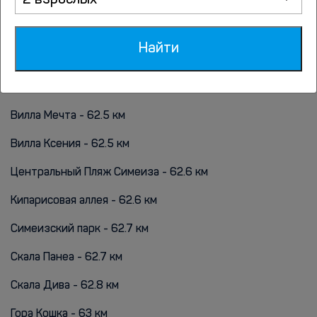
2 взрослых
Храм Александра Невского - 59.9 км
Милютинский парк - 60.5 км
Найти
Скалы «Лягушка» - 60.7 км
Вилла Сельби - 62 км
Вилла Мечта - 62.5 км
Вилла Ксения - 62.5 км
Центральный Пляж Симеиза - 62.6 км
Кипарисовая аллея - 62.6 км
Симеизский парк - 62.7 км
Скала Панеа - 62.7 км
Cкала Дива - 62.8 км
Гора Кошка - 63 км