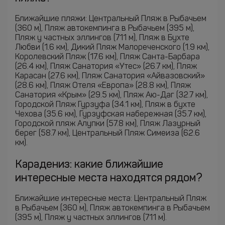
Ближайшие пляжи: Центральный Пляж в Рыбачьем
(360 м), Пляж автокемпинга в Рыбачьем (395 м),
Пляж у частных эллингов (711 м), Пляж в Бухте
Любви (1.6 км), Дикий Пляж Малореченского (1.9 км),
Королевский Пляж (17.6 км), Пляж Санта-Барбара
(26.4 км), Пляж Санатория «Утес» (26.7 км), Пляж
Карасан (27.6 км), Пляж Санатория «Айвазовский»
(28.6 км), Пляж Отеля «Европа» (28.8 км), Пляж
Санатория «Крым» (29.5 км), Пляж Аю-Даг (32.7 км),
Городской Пляж Гурзуфа (34.1 км), Пляж в бухте
Чехова (35.6 км), Гурзуфская набережная (35.7 км),
Городской пляж Алупки (57.8 км), Пляж Лазурный
берег (58.7 км), Центральный Пляж Симеиза (62.6
км).
Карадениз: какие ближайшие
интересные места находятся рядом?
Ближайшие интересные места: Центральный Пляж
в Рыбачьем (360 м), Пляж автокемпинга в Рыбачьем
(395 м), Пляж у частных эллингов (711 м).