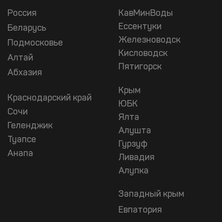
Россия
КавМинВоды
Ессентуки
Беларусь
Железноводск
Подмосковье
Кисловодск
Алтай
Пятигорск
Абхазия
Крым
Краснодарский край
ЮБК
Сочи
Ялта
Геленджик
Алушта
Туапсе
Гурзуф
Анапа
Ливадия
Алупка
Западный крым
Евпатория